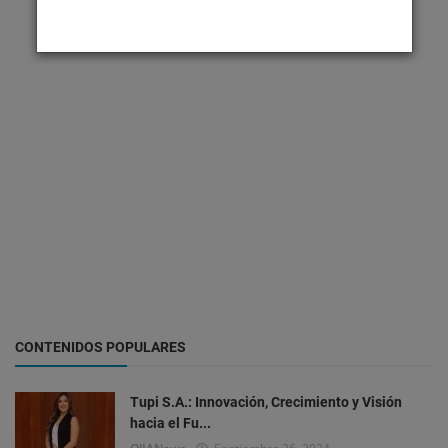
CONTENIDOS POPULARES
Tupi S.A.: Innovación, Crecimiento y Visión
hacia el Fu...