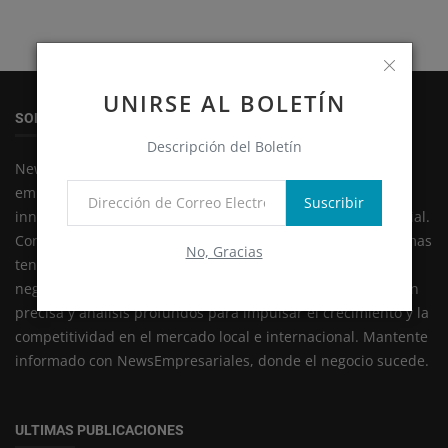
UNIRSE AL BOLETÍN
SOBRE
Descripción del Boletín
NewsEmpresariales: Tu fuente líder de noticias y análisis
empresariales en Paraguay. Descubre tendencias,
Suscribir
innovaciones y estrategias que impulsan el éxito empresarial.
Conectamos a profesionales y emprendedores con las últimas
No, Gracias
tendencias, innovaciones y estrategias en el mundo de los
negocios. Nuestro compromiso es proporcionar información
precisa y análisis profundos para impulsar el crecimiento y la
competitividad en el mercado local e internacional. Mantente
informado con NewsEmpresariales, donde el negocio sucede.
ULTIMAS PUBLICACIONES