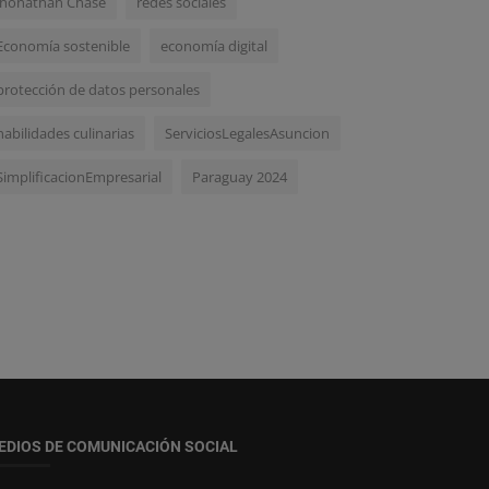
Jhonathan Chase
redes sociales
Economía sostenible
economía digital
protección de datos personales
habilidades culinarias
ServiciosLegalesAsuncion
SimplificacionEmpresarial
Paraguay 2024
EDIOS DE COMUNICACIÓN SOCIAL