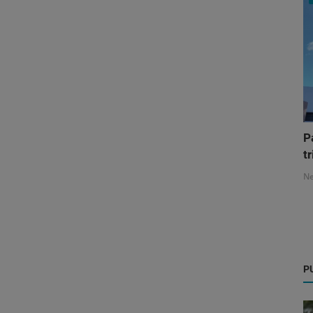
P
tr
N
P