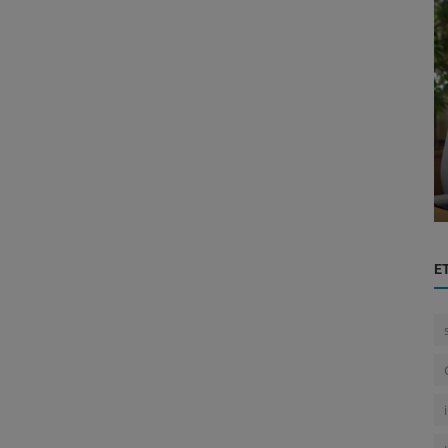
Tecnología
ito en
Paraguay se Destaca como Foco de
Inversión Regional con el Apoyo de BI...
E