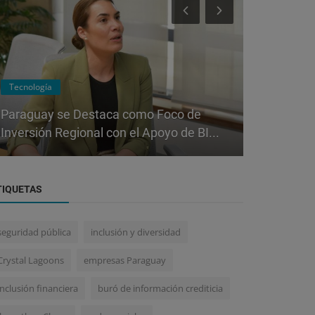
Negocios
Eventos
"Otazú OrthoStudio: Innovación y
Excelencia en Ortodoncia Premium
Toyota AGY
desd...
Toyotoshi q
TIQUETAS
seguridad pública
inclusión y diversidad
Crystal Lagoons
empresas Paraguay
inclusión financiera
buró de información crediticia