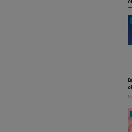
O
B
o
N