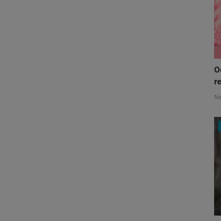
O
re
N