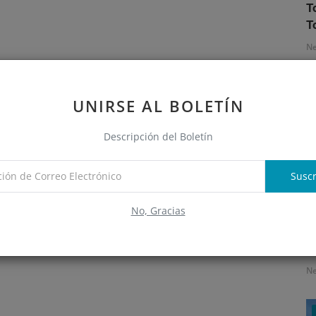
T
T
N
UNIRSE AL BOLETÍN
Descripción del Boletín
Suscr
No, Gracias
S
e
N