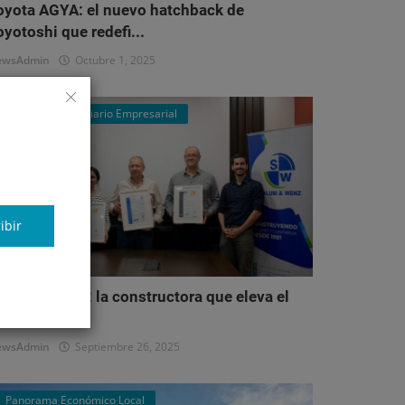
oyota AGYA: el nuevo hatchback de
oyotoshi que redefi...
ewsAdmin
Octubre 1, 2025
Mercado Inmobiliario Empresarial
ibir
alum & Wenz: la constructora que eleva el
stándar del...
ewsAdmin
Septiembre 26, 2025
Panorama Económico Local