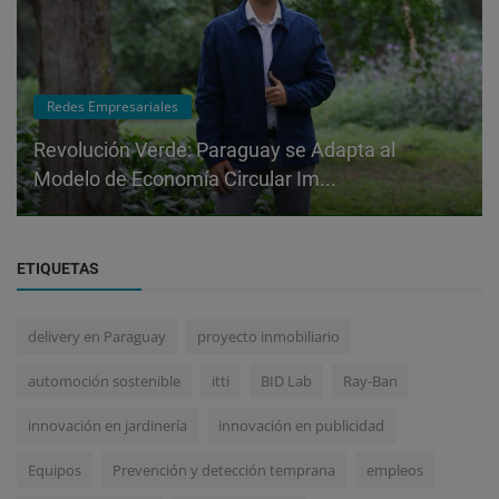
Redes Empresariales
Revolución Verde: Paraguay se Adapta al
Modelo de Economía Circular Im...
ETIQUETAS
delivery en Paraguay
proyecto inmobiliario
automoción sostenible
itti
BID Lab
Ray-Ban
innovación en jardinería
innovación en publicidad
Equipos
Prevención y detección temprana
empleos