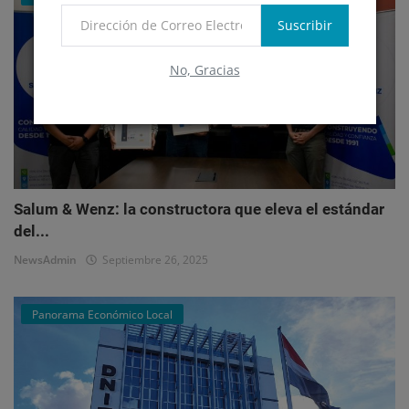
Suscribir
No, Gracias
Salum & Wenz: la constructora que eleva el estándar
del...
NewsAdmin
Septiembre 26, 2025
Panorama Económico Local