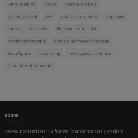
venture capital
Google
Mark Zuckerberg
tecnología textil
EAS
reducción de costos
Superseis
comunicación efectiva
liderazgo empresarial.
movilidad sostenible
buró de información crediticia
Fibra Óptica
Networking
investigación científica
tendencias de consumo.
SOBRE
NewsEmpresariales: Tu fuente líder de noticias y análisis