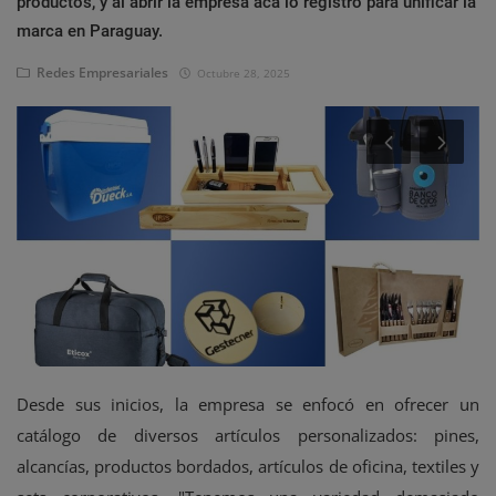
productos, y al abrir la empresa acá lo registró para unificar la
Eventos
marca en Paraguay.
Redes Empresariales
Octubre 28, 2025
Desde sus inicios, la empresa se enfocó en ofrecer un
catálogo de diversos artículos personalizados: pines,
alcancías, productos bordados, artículos de oficina, textiles y