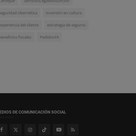
Cervepar
ServiciosLegalesAsuncion
seguridad cibernética
inversión en cultura
experiencia del cliente
estrategia de seguros
beneficios fiscales
PedidosYA
EDIOS DE COMUNICACIÓN SOCIAL