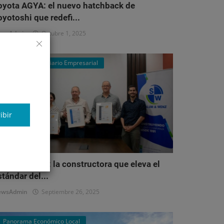
oyota AGYA: el nuevo hatchback de
oyotoshi que redefi...
ewsAdmin
Octubre 1, 2025
Mercado Inmobiliario Empresarial
ibir
alum & Wenz: la constructora que eleva el
stándar del...
ewsAdmin
Septiembre 26, 2025
Panorama Económico Local