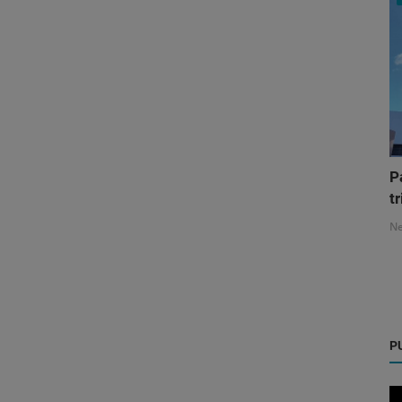
P
tr
N
P