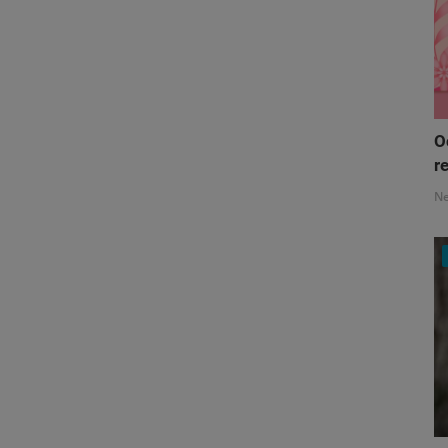
O
re
N