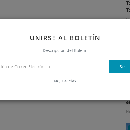
T
T
N
UNIRSE AL BOLETÍN
Descripción del Boletín
Suscr
No, Gracias
S
e
N