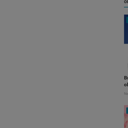
O
B
o
N