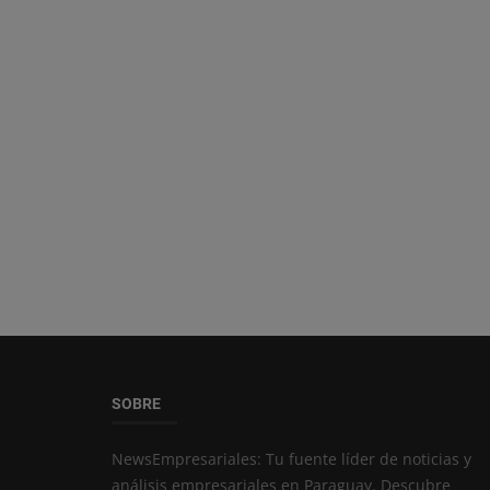
SOBRE
NewsEmpresariales: Tu fuente líder de noticias y
análisis empresariales en Paraguay. Descubre