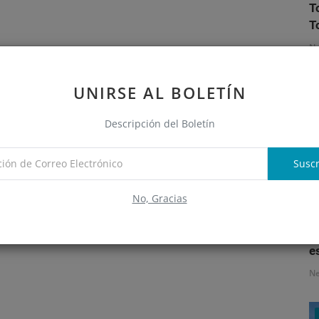
T
T
N
UNIRSE AL BOLETÍN
Descripción del Boletín
Suscr
No, Gracias
S
e
N