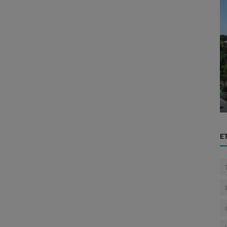
Análisis de Datos en Finanzas
ayo:
Equifax Paraguay Recibe Aprobación del
...
BCP para Operar como Primer Bur...
E