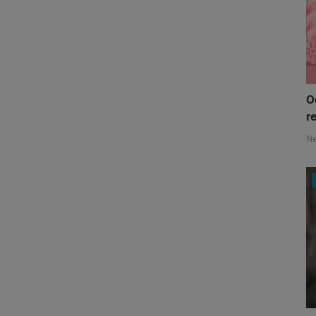
O
re
N