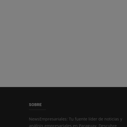
SOBRE
NewsEmpresariales: Tu fuente líder de noticias y
análisis empresariales en Paraguay. Descubre