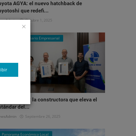
oyota AGYA: el nuevo hatchback de
oyotoshi que redefi...
ewsAdmin
Octubre 1, 2025
Mercado Inmobiliario Empresarial
ibir
alum & Wenz: la constructora que eleva el
stándar del...
ewsAdmin
Septiembre 26, 2025
Panorama Económico Local