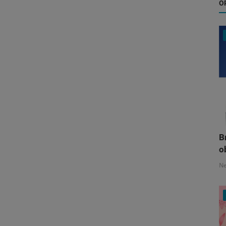
O
B
o
N