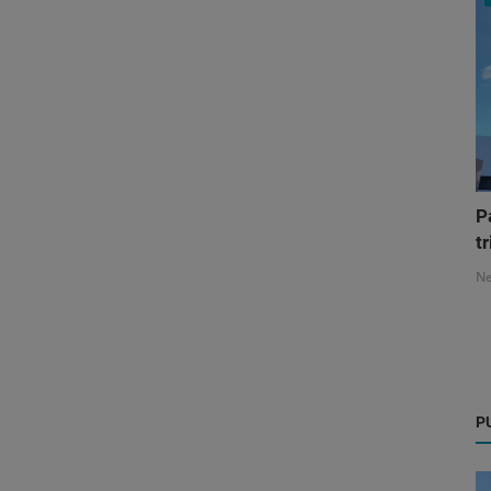
P
tr
N
P