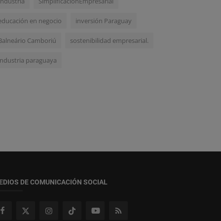
Industria
SimplificacionEmpresarial
educación en negocio
inversión Paraguay
Balneário Camboriú
sostenibilidad empresarial.
industria paraguaya
EDIOS DE COMUNICACIÓN SOCIAL