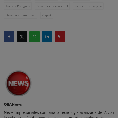
TurismoParaguay
ComercioInternacional
InversiónExtranjera
DesarrolloEconómico
ViajesA
OlIANews
NewsEmpresariales combina la tecnología avanzada de IA con
la colaboración de medios locales e Internacionales para