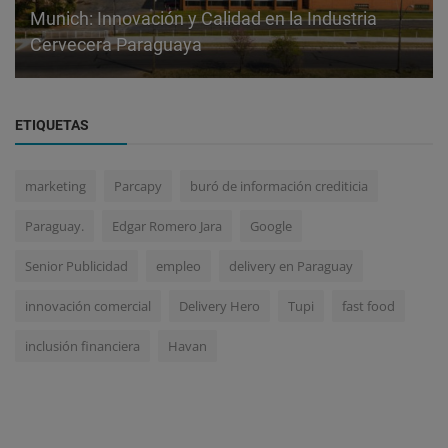
Munich: Innovación y Calidad en la Industria
Cervecera Paraguaya
ETIQUETAS
marketing
Parcapy
buró de información crediticia
Paraguay.
Edgar Romero Jara
Google
Senior Publicidad
empleo
delivery en Paraguay
innovación comercial
Delivery Hero
Tupi
fast food
inclusión financiera
Havan