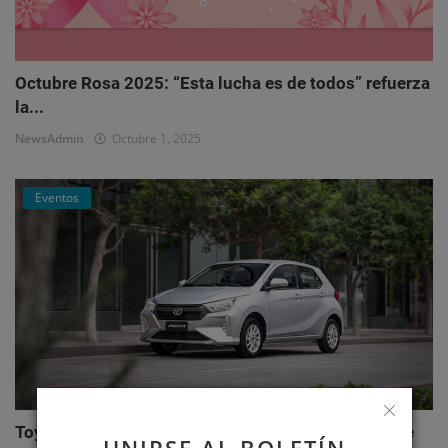
Octubre Rosa 2025: “Esta lucha es de todos” refuerza
la...
NewsAdmin
Octubre 1, 2025
Eventos
Toyota AGYA: el nuevo hatchback de Toyotoshi que