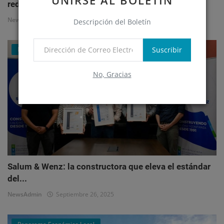
UNIRSE AL BOLETÍN
redefi...
NewsAdmin
Octubre 1, 2025
Descripción del Boletín
Suscribir
Mercado Inmobiliario Empresarial
No, Gracias
Salum & Wenz: la constructora que eleva el estándar
del...
NewsAdmin
Septiembre 26, 2025