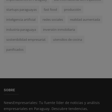
startups paraguayas
fast food
producción
inteligencia artificial
redes sociales
realidad aumentada
industria paraguaya
inversión inmobiliaria
sostenibilidad empresarial.
utensilios de cocina
panificados
SOBRE
NewsEmpresariales: Tu fuente líder de noticias y análisis
empresariales en Paraguay. Descubre tendencias,