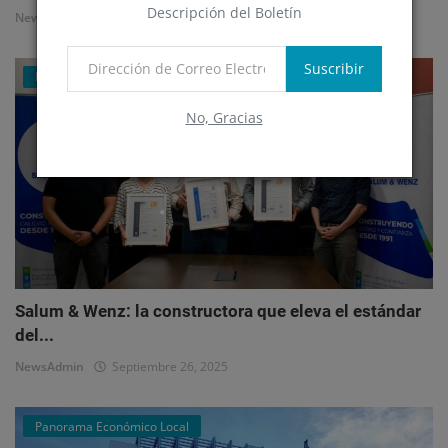
Descripción del Boletín
NewsAdmin
Octubre 1, 2025
Suscribir
Mercado Inmobiliario Empresarial
No, Gracias
Salum & Wenz: la constructora que eleva el estándar
del...
NewsAdmin
Septiembre 26, 2025
Panorama Económico Local