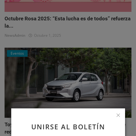
Octubre Rosa 2025: “Esta lucha es de todos” refuerza
la...
NewsAdmin
Octubre 1, 2025
Eventos
Toyota AGYA: el nuevo hatchback de Toyotoshi que
UNIRSE AL BOLETÍN
redefi...