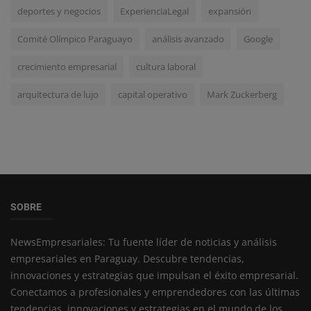
deportes y negocios
ExperienciaLegal
expansión
Comité Olímpico Paraguayo
análisis avanzado
Google
crecimiento empresarial
cultura laboral
arquitectura de lujo
capital operativo
Mark Zuckerberg
SOBRE
NewsEmpresariales: Tu fuente líder de noticias y análisis
empresariales en Paraguay. Descubre tendencias,
innovaciones y estrategias que impulsan el éxito empresarial.
Conectamos a profesionales y emprendedores con las últimas
tendencias, innovaciones y estrategias en el mundo de los