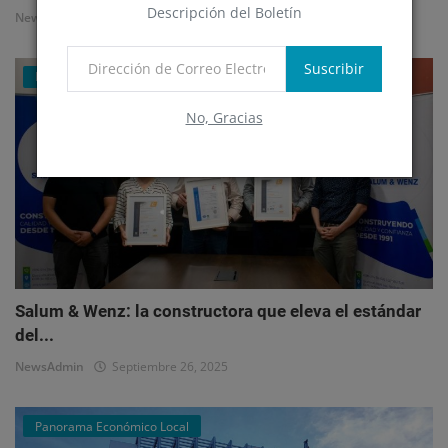
Descripción del Boletín
NewsAdmin
Octubre 1, 2025
Suscribir
Mercado Inmobiliario Empresarial
No, Gracias
Salum & Wenz: la constructora que eleva el estándar
del...
NewsAdmin
Septiembre 26, 2025
Panorama Económico Local