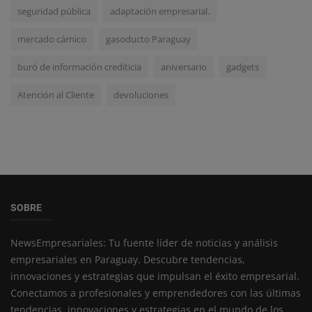
seguridad pública
adaptación empresarial.
mercado cárnico
gasoducto Paraguay
buró de información crediticia
aniversario
gadgets
Atención al Cliente
devoluciones
SOBRE
NewsEmpresariales: Tu fuente líder de noticias y análisis
empresariales en Paraguay. Descubre tendencias,
innovaciones y estrategias que impulsan el éxito empresarial.
Conectamos a profesionales y emprendedores con las últimas
tendencias, innovaciones y estrategias en el mundo de los