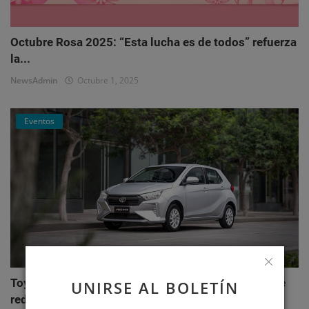
Octubre Rosa 2025: “Esta lucha es de todos” refuerza
la...
NewsAdmin
Octubre 1, 2025
Eventos
Toyota AGYA: el nuevo hatchback de Toyotoshi que
UNIRSE AL BOLETÍN
redefi...