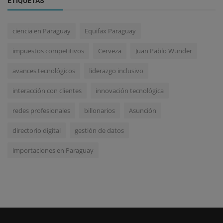
ETIQUETAS
ciencia en Paraguay
Equifax Paraguay
impuestos competitivos
Cerveza
Juan Pablo Wunder
avances tecnológicos
liderazgo inclusivo
interacción con clientes
innovación tecnológica
redes profesionales
billonarios
Asunción
directorio digital
gestión de datos
importaciones en Paraguay