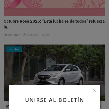
Octubre Rosa 2025: “Esta lucha es de todos” refuerza
la...
NewsAdmin
Octubre 1, 2025
Eventos
UNIRSE AL BOLETÍN
Toyota AGYA: el nuevo hatchback de Toyotoshi que