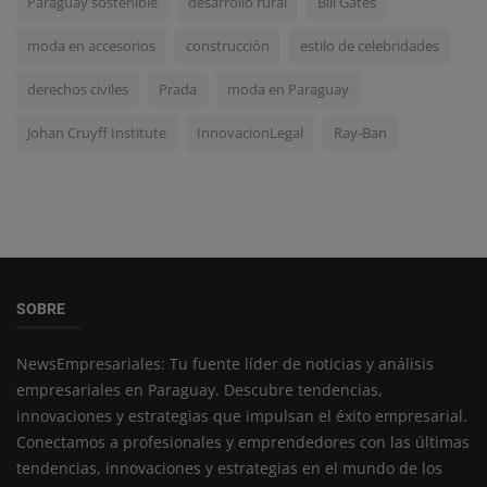
Paraguay sostenible
desarrollo rural
Bill Gates
moda en accesorios
construcción
estilo de celebridades
derechos civiles
Prada
moda en Paraguay
Johan Cruyff Institute
InnovacionLegal
Ray-Ban
SOBRE
NewsEmpresariales: Tu fuente líder de noticias y análisis
empresariales en Paraguay. Descubre tendencias,
innovaciones y estrategias que impulsan el éxito empresarial.
Conectamos a profesionales y emprendedores con las últimas
tendencias, innovaciones y estrategias en el mundo de los