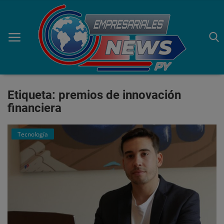
Etiqueta: premios de innovación
Inicio
financiera
Economía
Tecnología
Negocios
Tecnología
Marketing
Política