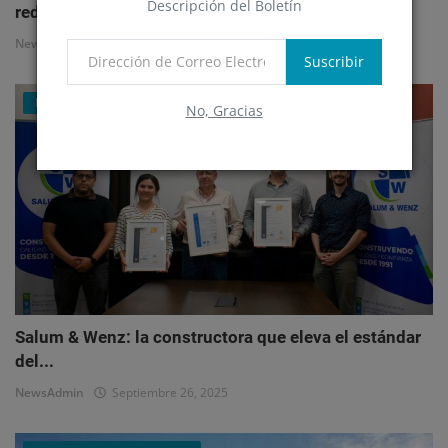
Descripción del Boletín
redefi...
NewsAdmin
Octubre 1, 2025
Suscribir
Mercado Inmobiliario Empresarial
No, Gracias
Salum & Wenz: la constructora que eleva el estándar
del...
NewsAdmin
Septiembre 26, 2025