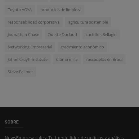
Toyota AGYA
productos de limpieza
responsabilidad corporativa
agricultura sostenible
Jhonathan Chase
Odette Duclaud
cuchillos Bellagio
Networking Empresarial
crecimiento económico
Johan Cruyff Institute
última milla
rascacielos en Brasil
Steve Ballmer
SOBRE
NewsEmpresariales: Tu fuente líder de noticias y análisis