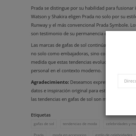
Prada se distingue por su habilidad para fusiona
Watson y Shakira eligen Prada no solo por su esti
Runway y el más convencional Prada Symbole. Los 
son testimonio de su permanencia en la cima de la
Las marcas de gafas de sol continúan siendo un re
no solo como embajadoras, sino como verdaderos 
medida que estas tendencias evolucionan, también l
personal en el contexto moderno.
Agradecimiento:
Deseamos expresar nuestro agra
datos e inspiración original para este artículo,
las tendencias en gafas de sol son moldeadas por 
Etiquetas
gafas de sol
tendencias de moda
celebridades y m
Prada
moda en accesorios
estilo de celebridades