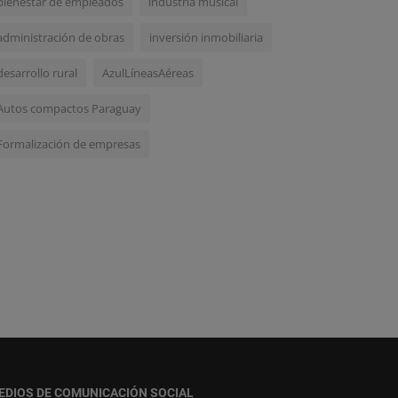
bienestar de empleados
industria musical
administración de obras
inversión inmobiliaria
desarrollo rural
AzulLíneasAéreas
Autos compactos Paraguay
Formalización de empresas
EDIOS DE COMUNICACIÓN SOCIAL