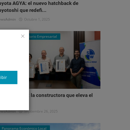
oyota AGYA: el nuevo hatchback de
oyotoshi que redefi...
ewsAdmin
Octubre 1, 2025
Mercado Inmobiliario Empresarial
ibir
alum & Wenz: la constructora que eleva el
stándar del...
ewsAdmin
Septiembre 26, 2025
Panorama Económico Local