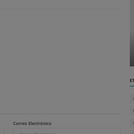
Pulso Macroeconómico
io en
Maxitex se establece en Paraguay:
..
empresa brasileña invierte US$ 200.0...
E
Correo Electrónico