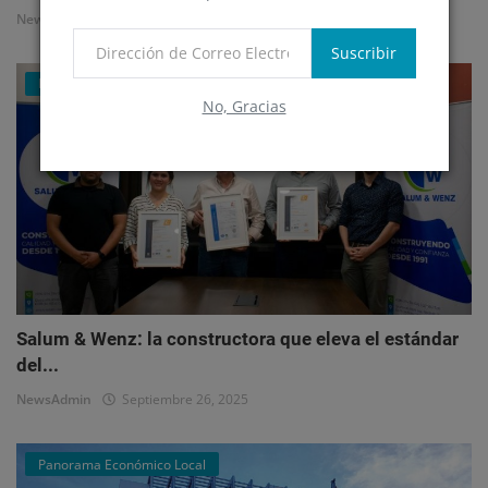
NewsAdmin
Octubre 1, 2025
Suscribir
Mercado Inmobiliario Empresarial
No, Gracias
Salum & Wenz: la constructora que eleva el estándar
del...
NewsAdmin
Septiembre 26, 2025
Panorama Económico Local