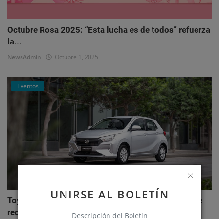
Octubre Rosa 2025: “Esta lucha es de todos” refuerza
la...
NewsAdmin
Octubre 1, 2025
Eventos
UNIRSE AL BOLETÍN
Toyota AGYA: el nuevo hatchback de Toyotoshi que
redefi...
Descripción del Boletín