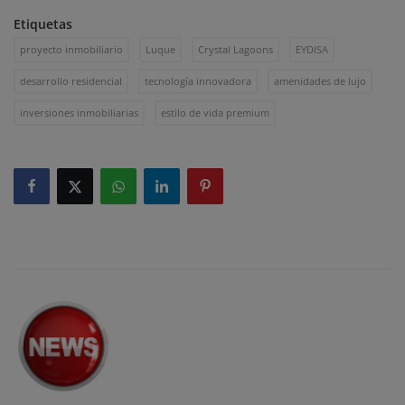
Etiquetas
proyecto inmobiliario
Luque
Crystal Lagoons
EYDISA
desarrollo residencial
tecnología innovadora
amenidades de lujo
inversiones inmobiliarias
estilo de vida premium