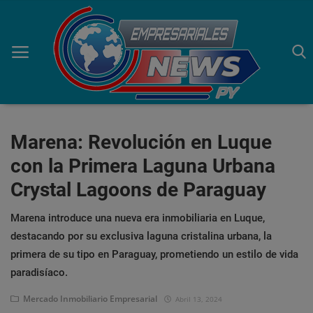
Inicio
Marena: Revolución en Luque
con la Primera Laguna Urbana
Economía
Crystal Lagoons de Paraguay
Negocios
Marena introduce una nueva era inmobiliaria en Luque,
Tecnología
destacando por su exclusiva laguna cristalina urbana, la
primera de su tipo en Paraguay, prometiendo un estilo de vida
Marketing
paradisíaco.
Política
Mercado Inmobiliario Empresarial
Abril 13, 2024