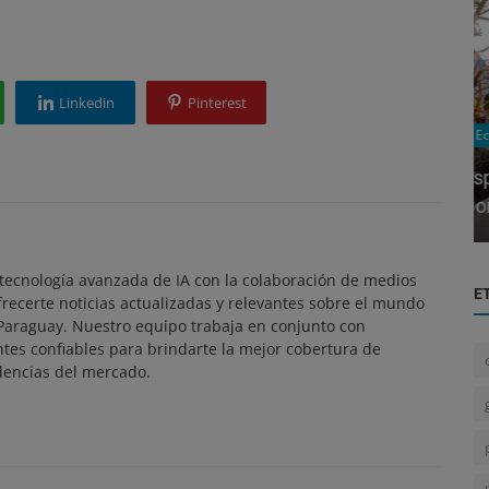
Linkedin
Pinterest
Economía Global
:
España Eliminará las 'Golden Visas' para
0.0...
Compra de Viviendas: Impacto ...
ecnología avanzada de IA con la colaboración de medios
E
frecerte noticias actualizadas y relevantes sobre el mundo
 Paraguay. Nuestro equipo trabaja en conjunto con
ntes confiables para brindarte la mejor cobertura de
dencias del mercado.