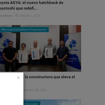
oyota AGYA: el nuevo hatchback de
oyotoshi que redefi...
ewsAdmin
Octubre 1, 2025
Mercado Inmobiliario Empresarial
alum & Wenz: la constructora que eleva el
stándar del...
ewsAdmin
Septiembre 26, 2025
Panorama Económico Local