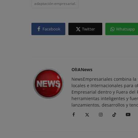
adaptación empresarial.
Facebook
Twitter
Whatsapp
Pulso Macroeconómico
Maxitex se establece en Paraguay
empresa brasileña invierte US$ 20
OlIANews
NewsEmpresariales combina la t
locales e Internacionales para o
Empresarial dentro y Fuera del
herramientas inteligentes y fue
lanzamientos, desarrollos y ten