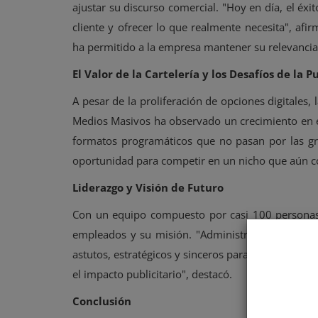
ajustar su discurso comercial. "Hoy en día, el éx
cliente y ofrecer lo que realmente necesita", afi
ha permitido a la empresa mantener su relevancia
El Valor de la Cartelería y los Desafíos de la P
A pesar de la proliferación de opciones digitales, 
Medios Masivos ha observado un crecimiento en el 
formatos programáticos que no pasan por las 
oportunidad para competir en un nicho que aún c
Liderazgo y Visión de Futuro
Con un equipo compuesto por casi 100 personas,
empleados y su misión. "Administrar la abundan
astutos, estratégicos y sinceros para sobrevivir e
el impacto publicitario", destacó.
Conclusión