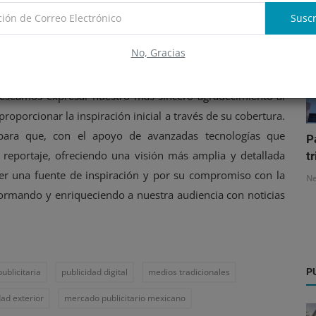
e Duclaud, continúa siendo un jugador clave en el mercado
Suscr
cias digitales, manteniendo la relevancia de los formatos
sus clientes, la empresa se posiciona como un modelo a
No, Gracias
stria publicitaria.
deseamos expresar nuestro más sincero agradecimiento al
roporcionar la inspiración inicial a través de su cobertura.
 para que, con el apoyo de avanzadas tecnologías que
P
 reportaje, ofreciendo una visión más amplia y detallada
tr
er una fuente de inspiración y por su compromiso con la
N
formando y enriqueciendo a nuestra audiencia con noticias
P
ublicitaria
publicidad digital
medios tradicionales
dad exterior
mercado publicitario mexicano