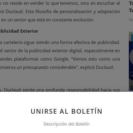
ito no reside en vender lo que tenemos, sino en escuchar al
T
T
rmó Duclaud. Esta filosofía de personalización y adaptación
 en un sector que está en constante evolución.
N
ublicidad Exterior
la cartelería sigue siendo una forma efectiva de publicidad.
sector de la publicidad exterior digital, especialmente en
grandes plataformas como Google. "Vemos esto como una
onserva un presupuesto considerable", explicó Duclaud.
 Duclaud siente una profunda responsabilidad hacia sus
S
cia fue un desafío en el pasado, pero ahora debemos ser
e
n un entorno que valora tanto la calidad del contenido como
UNIRSE AL BOLETÍN
N
Descripción del Boletín