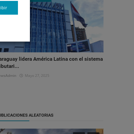
ibir
araguay lidera América Latina con el sistema
ibutari...
ewsAdmin
Mayo 27, 2025
UBLICACIONES ALEATORIAS