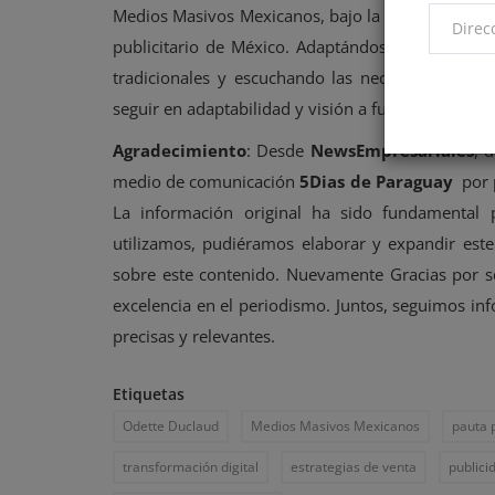
Medios Masivos Mexicanos, bajo la guía de Odett
publicitario de México. Adaptándose a las tenden
tradicionales y escuchando las necesidades de 
seguir en adaptabilidad y visión a futuro en la indu
Agradecimiento
: Desde
NewsEmpresariales
, 
medio de comunicación
5Dias de Paraguay
por p
La información original ha sido fundamental
utilizamos, pudiéramos elaborar y expandir este
sobre este contenido. Nuevamente Gracias por s
excelencia en el periodismo. Juntos, seguimos in
precisas y relevantes.
Etiquetas
Odette Duclaud
Medios Masivos Mexicanos
pauta p
transformación digital
estrategias de venta
publici