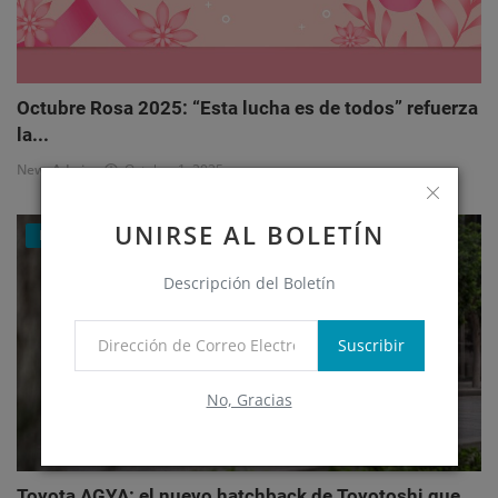
Octubre Rosa 2025: “Esta lucha es de todos” refuerza
la...
NewsAdmin
Octubre 1, 2025
UNIRSE AL BOLETÍN
Eventos
Descripción del Boletín
Suscribir
No, Gracias
Toyota AGYA: el nuevo hatchback de Toyotoshi que