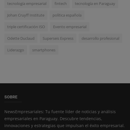
tecnología empresarial
fintech
tecnología en Paraguay
Johan Cruyff Institute
política española
triple certificación ISO
Evento empresarial
Odette Duclaud
Superseis Express
desarrollo profesional
Liderazgo
smartphones
SOBRE
NewsEmpresariales: Tu fuente líder de noticias y análisis
empresariales en Paraguay. Descubre tendencias,
innovaciones y estrategias que impulsan el éxito empresarial.