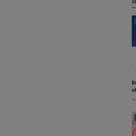
O
B
o
N