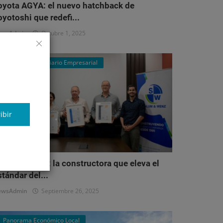
oyota AGYA: el nuevo hatchback de
oyotoshi que redefi...
ewsAdmin
Octubre 1, 2025
Mercado Inmobiliario Empresarial
ibir
alum & Wenz: la constructora que eleva el
stándar del...
ewsAdmin
Septiembre 26, 2025
Panorama Económico Local