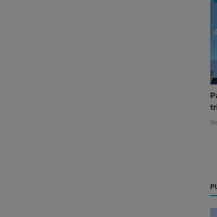
P
tr
N
P