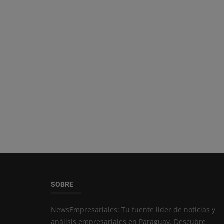
SOBRE
NewsEmpresariales: Tu fuente líder de noticias y
análisis empresariales en Paraguay. Descubre