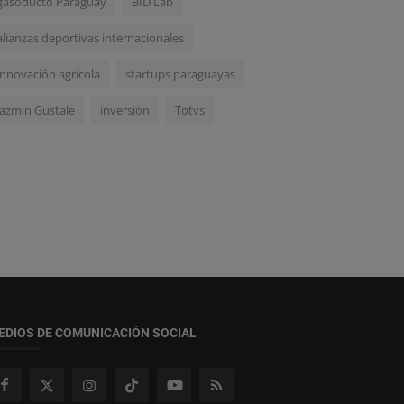
gasoducto Paraguay
BID Lab
alianzas deportivas internacionales
innovación agrícola
startups paraguayas
Jazmín Gustale
inversión
Totvs
EDIOS DE COMUNICACIÓN SOCIAL