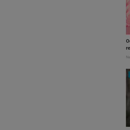
O
re
N