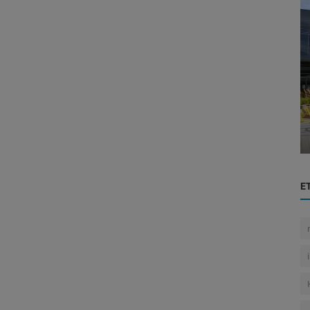
Tecnología
ayo
Google Adquiere Wiz por USD 32.000
a...
Millones: La Mayor Compra en su His...
E