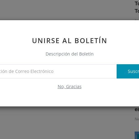
T
T
N
UNIRSE AL BOLETÍN
Descripción del Boletín
Suscr
No, Gracias
S
e
N