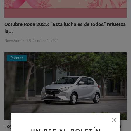
Octubre Rosa 2025: “Esta lucha es de todos” refuerza
la...
NewsAdmin
Octubre 1, 2025
Eventos
Toyota AGYA: el nuevo hatchback de Toyotoshi que