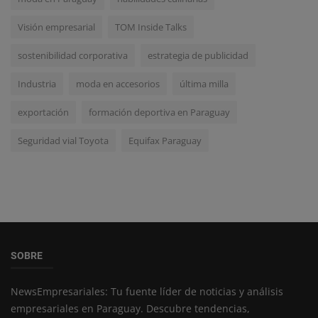
Visión empresarial
TOM Inside Talks
sostenibilidad corporativa
estrategia de publicidad
Industria
moda en accesorios
última milla
exportación
formación deportiva en Paraguay
Seguridad vial Toyota
Equifax Paraguay
SOBRE
NewsEmpresariales: Tu fuente líder de noticias y análisis
empresariales en Paraguay. Descubre tendencias,