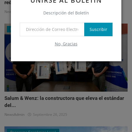
UNIRSE AL BOLETÍN
redefi...
NewsAdmin
Octubre 1, 2025
Descripción del Boletín
Suscribir
Mercado Inmobiliario Empresarial
No, Gracias
Salum & Wenz: la constructora que eleva el estándar
del...
NewsAdmin
Septiembre 26, 2025