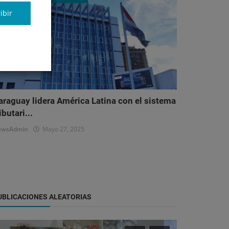
ibir
araguay lidera América Latina con el sistema
ibutari...
ewsAdmin
Mayo 27, 2025
UBLICACIONES ALEATORIAS