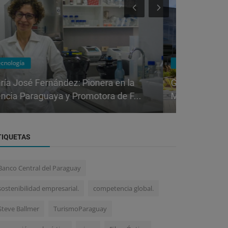
Tecnología
Visionarios 
Google Adquiere Wiz por USD 32.000
Las 5C: El 
Millones: La Mayor Compra en su His...
Imparables
TIQUETAS
Banco Central del Paraguay
sostenibilidad empresarial.
competencia global.
Steve Ballmer
TurismoParaguay