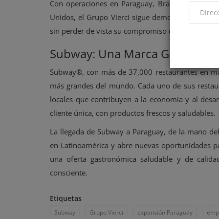
Con operaciones en Paraguay, Brasil, Chile, Bol
Unidos, el Grupo Vierci sigue demostrando su cap
sin perder de vista su compromiso con el desarrol
Subway: Una Marca Global con
Subway®, con más de 37,000 restaurantes en más
más grandes del mundo. Cada uno de sus restaur
locales que contribuyen a la economía y al desa
cliente única, con productos frescos y saludables.
La llegada de Subway a Paraguay, de la mano del 
en Latinoamérica y abre nuevas oportunidades pa
una oferta gastronómica saludable y de calidad
consciente.
Etiquetas
Subway
Grupo Vierci
expansión Paraguay
emp