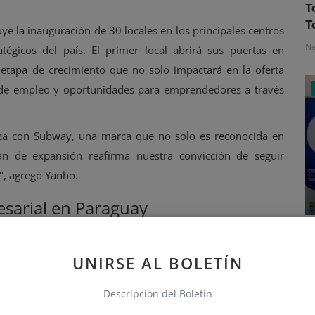
T
T
e la inauguración de 30 locales en los principales centros
N
tégicos del país. El primer local abrirá sus puertas en
etapa de crecimiento que no solo impactará en la oferta
n de empleo y oportunidades para emprendedores a través
nza con Subway, una marca que no solo es reconocida en
n de expansión reafirma nuestra convicción de seguir
s", agregó Yanho.
esarial en Paraguay
S
 ha consolidado como uno de los principales actores en el
e
Su amplio portafolio de negocios incluye supermercados,
UNIRSE AL BOLETÍN
N
 alimentos, perfumes, electrónica, medios de comunicación,
n un conglomerado diversificado y altamente influyente.
Descripción del Boletín