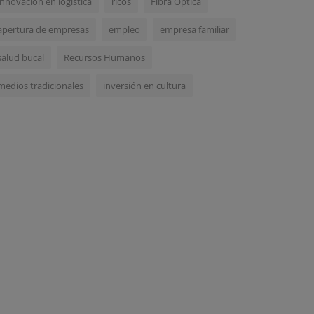
innovación en logística
ricos
Fibra Óptica
apertura de empresas
empleo
empresa familiar
salud bucal
Recursos Humanos
medios tradicionales
inversión en cultura