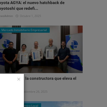
oyota AGYA: el nuevo hatchback de
oyotoshi que redefi...
ewsAdmin
Octubre 1, 2025
Mercado Inmobiliario Empresarial
alum & Wenz: la constructora que eleva el
stándar del...
ewsAdmin
Septiembre 26, 2025
Panorama Económico Local