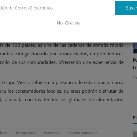
ivia, Perú, Panamá, Uruguay y desde 2021 en los Estados
Suscr
acidad para crecer y adaptarse a las tendencias globales,
lo local y la generación de empleo.
No, Gracias
 un Enfoque Local
 de 100 países, es una de las cadenas de comida rápida
antes está gestionado por franquiciados, emprendedores
P
rrollo de sus comunidades, ofreciendo una experiencia de
tr
N
Grupo Vierci, refuerza la presencia de esta icónica marca
ra los consumidores locales, quienes podrán disfrutar de
, alineada con las tendencias globales de alimentación
P
leos
franquicias
fast food
comida saludable