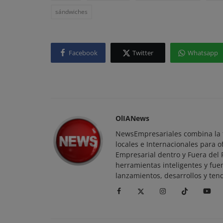
sándwiches
Facebook
Twitter
Whatsapp
Visionarios de Negocios
Temu: El Nuevo Gigante del Come
Electrónico que Desafía a Amazon 
OlIANews
NewsEmpresariales combina la t
locales e Internacionales para o
Empresarial dentro y Fuera del
herramientas inteligentes y fue
lanzamientos, desarrollos y ten