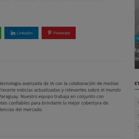
Linkedin
Pinterest
Tecnología
rcio
María José Fernández: Pionera en la
y...
Ciencia Paraguaya y Promotora de F...
ecnología avanzada de IA con la colaboración de medios
E
frecerte noticias actualizadas y relevantes sobre el mundo
 Paraguay. Nuestro equipo trabaja en conjunto con
ntes confiables para brindarte la mejor cobertura de
dencias del mercado.