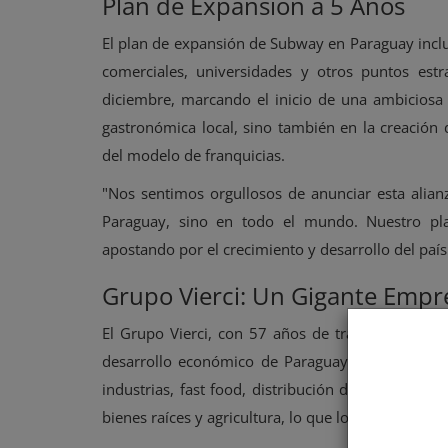
Plan de Expansión a 5 Años
El plan de expansión de Subway en Paraguay incluy
comerciales, universidades y otros puntos estra
diciembre, marcando el inicio de una ambiciosa 
gastronómica local, sino también en la creació
del modelo de franquicias.
"Nos sentimos orgullosos de anunciar esta alia
Paraguay, sino en todo el mundo. Nuestro pla
apostando por el crecimiento y desarrollo del paí
Grupo Vierci: Un Gigante Empr
El Grupo Vierci, con 57 años de trayectoria, se
desarrollo económico de Paraguay y la región. 
industrias, fast food, distribución de bebidas y
bienes raíces y agricultura, lo que lo convierte e