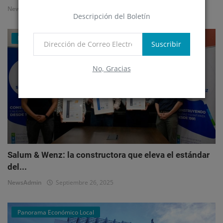
NewsAdmin
Octubre 1, 2025
Descripción del Boletín
Mercado Inmobiliario Empresarial
Suscribir
No, Gracias
Salum & Wenz: la constructora que eleva el estándar
del...
NewsAdmin
Septiembre 26, 2025
Panorama Económico Local