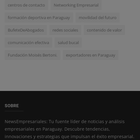
centros de contacto
Networking Empresarial
formación deportiva en Paraguay
movilidad del futuro
BufeteDeAbogados
redes sociales
contenido de valor
comunicación efectiva
salud bucal
Fundación Moisés Bertoni.
exportadores en Paraguay
SOBRE
NewsEmpresariales: Tu fuente líder de noticias y análisis
empresariales en Paraguay. Descubre tendencias,
innovaciones y estrategias que impulsan el éxito empresarial.