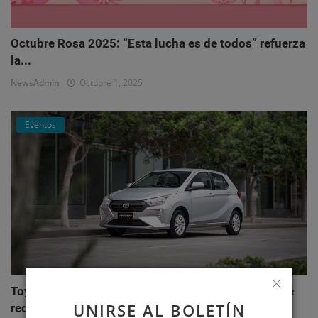
Octubre Rosa 2025: “Esta lucha es de todos” refuerza
la...
NewsAdmin
Octubre 1, 2025
Eventos
Toyota AGYA: el nuevo hatchback de Toyotoshi que
UNIRSE AL BOLETÍN
redefi...