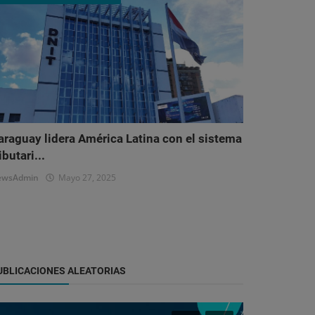
araguay lidera América Latina con el sistema
ibutari...
ewsAdmin
Mayo 27, 2025
UBLICACIONES ALEATORIAS