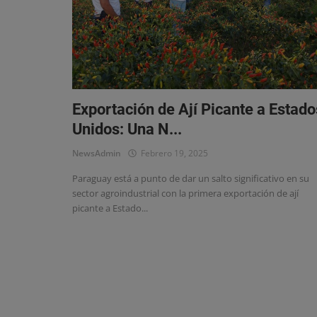
Eventos
Exportación de Ají Picante a Estado
Unidos: Una N...
NewsAdmin
Febrero 19, 2025
Paraguay está a punto de dar un salto significativo en su
sector agroindustrial con la primera exportación de ají
picante a Estado...