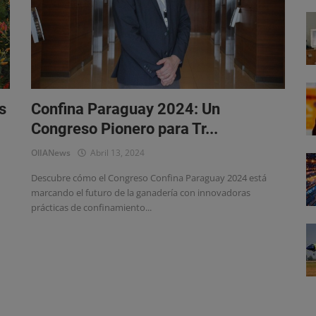
s
Confina Paraguay 2024: Un
Congreso Pionero para Tr...
OlIANews
Abril 13, 2024
Descubre cómo el Congreso Confina Paraguay 2024 está
marcando el futuro de la ganadería con innovadoras
prácticas de confinamiento...