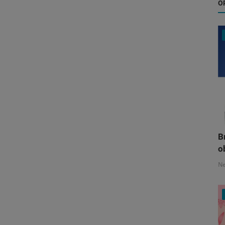
O
B
o
N