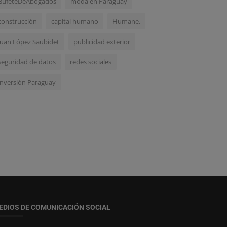
BufeteDeAbogados
moda en Paraguay
construcción
capital humano
Humane.
Juan López Saubidet
publicidad exterior
seguridad de datos
redes sociales
inversión Paraguay
EDIOS DE COMUNICACIÓN SOCIAL