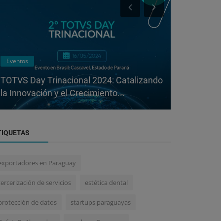
Marketing
Panorama Ec
Claves de la Logística en la Estrategia de
Paraguay l
Marketing: Perspectivas de ...
sistema tri
TIQUETAS
exportadores en Paraguay
tercerización de servicios
estética dental
protección de datos
startups paraguayas