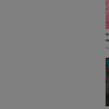
O
re
N