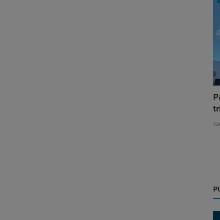
P
tr
N
P