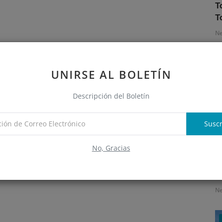
T
T
N
UNIRSE AL BOLETÍN
Descripción del Boletín
Suscr
No, Gracias
S
e
N