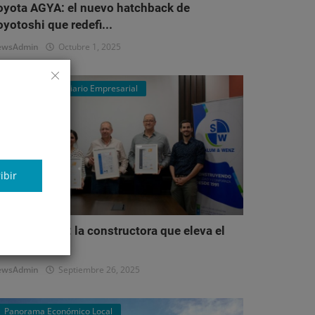
oyota AGYA: el nuevo hatchback de
oyotoshi que redefi...
ewsAdmin
Octubre 1, 2025
Mercado Inmobiliario Empresarial
ibir
alum & Wenz: la constructora que eleva el
stándar del...
ewsAdmin
Septiembre 26, 2025
Panorama Económico Local