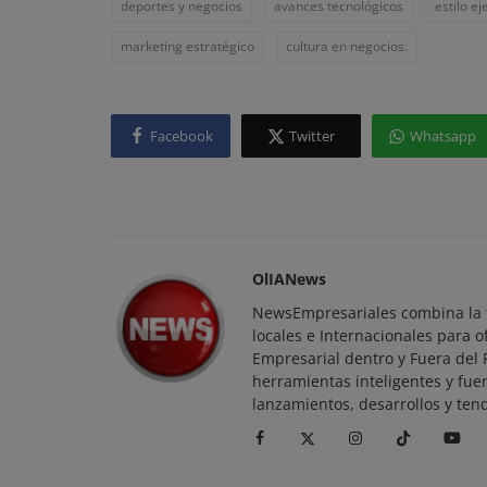
deportes y negocios
avances tecnológicos
estilo ej
marketing estratégico
cultura en negocios.
Tecnología
Facebook
Twitter
Whatsapp
Opel Experimental: Revolucionand
Movilidad con Inteligencia Artifi...
OlIANews
NewsEmpresariales combina la t
locales e Internacionales para o
Empresarial dentro y Fuera del
herramientas inteligentes y fue
lanzamientos, desarrollos y ten