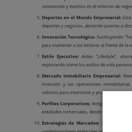
conexiones y eventos en el entorno de negoci
Deportes en el Mundo Empresarial:
Esta 
deportes y negocios, abriendo puertas a dis
Innovación Tecnológica:
Sustituyendo "Tecn
para mantener a los lectores al frente de la 
Estilo Ejecutivo:
Antes "Lifestyle", ahor
explorando cómo los estilos de vida personal
Mercado Inmobiliario Empresarial:
Reem
inversión y las operaciones inmobiliarias
valiosos para inversores y profesionales del 
Perfiles Corporativos:
Antiguamente "Empre
entidades comerciales, desde startups innov
Estrategias de Mercadeo:
Renovando "Mar
contemporáneas esenciales para el éxito en 