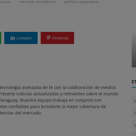
ecutivo
mercado inmobiliario
perfiles corporativos
Tecnología
Linkedin
Pinterest
o la
Revolución en la Meteorología: El
Paraguayo David Schvartzman y el Rad...
E
ecnología avanzada de IA con la colaboración de medios
frecerte noticias actualizadas y relevantes sobre el mundo
 Paraguay. Nuestro equipo trabaja en conjunto con
ntes confiables para brindarte la mejor cobertura de
dencias del mercado.