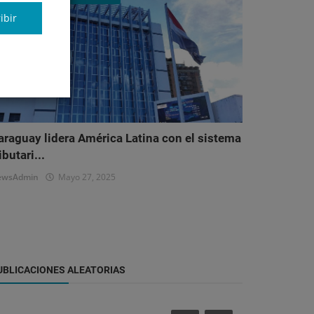
ibir
araguay lidera América Latina con el sistema
ibutari...
ewsAdmin
Mayo 27, 2025
UBLICACIONES ALEATORIAS