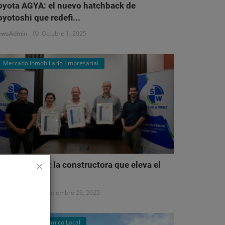
oyota AGYA: el nuevo hatchback de
oyotoshi que redefi...
ewsAdmin
Octubre 1, 2025
Mercado Inmobiliario Empresarial
alum & Wenz: la constructora que eleva el
stándar del...
ewsAdmin
Septiembre 26, 2025
Panorama Económico Local