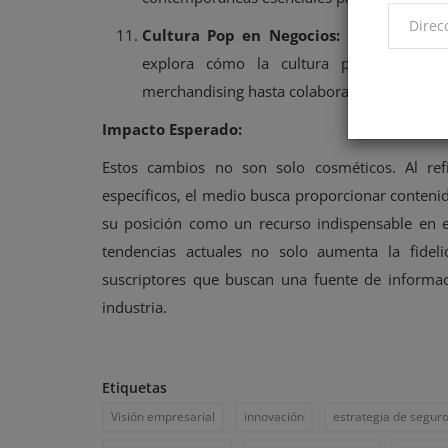
Cultura Pop en Negocios:
Este cambio d
explora cómo la cultura popular puede
merchandising hasta colaboraciones de mar
Impacto Esperado:
Estos cambios no son solo cosméticos. Al ref
específicos, el medio busca proporcionar contenid
su posición como un recurso indispensable en e
tendencias actuales no solo aumenta la fidel
suscriptores que buscan una fuente de informa
industria.
Etiquetas
Visión empresarial
innovación
estrategia de segur