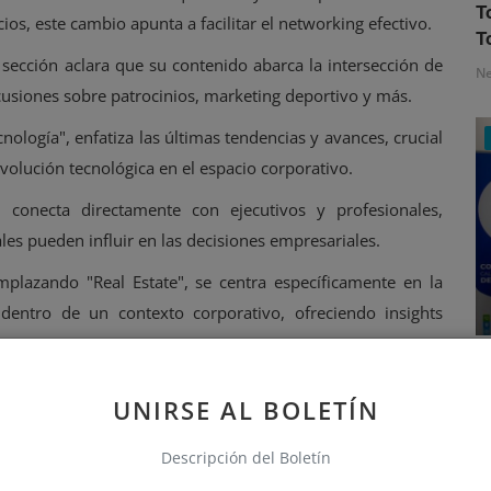
T
os, este cambio apunta a facilitar el networking efectivo.
T
sección aclara que su contenido abarca la intersección de
N
cusiones sobre patrocinios, marketing deportivo y más.
ología", enfatiza las últimas tendencias y avances, crucial
evolución tecnológica en el espacio corporativo.
a conecta directamente con ejecutivos y profesionales,
es pueden influir en las decisiones empresariales.
plazando "Real Estate", se centra específicamente en la
 dentro de un contexto corporativo, ofreciendo insights
sector.
S
sas", esta nueva sección promete análisis detallados de
e
UNIRSE AL BOLETÍN
adoras hasta multinacionales consolidadas.
N
keting", amplía el enfoque hacia tácticas y estrategias
Descripción del Boletín
el mercado actual.