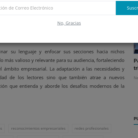
Suscr
e "Cultura y Espectáculos" a un enfoque más comercial
 ser aprovechada en estrategias de negocio, desde
No, Gracias
ca.
inar su lenguaje y enfocar sus secciones hacia nichos
o más valioso y relevante para su audiencia, fortaleciendo
P
tr
l ámbito empresarial. La adaptación a las necesidades y
idad de los lectores sino que también atrae a nuevos
N
ción que entienda y aborde los desafíos modernos de la
P
os
reconocimientos empresariales
redes profesionales