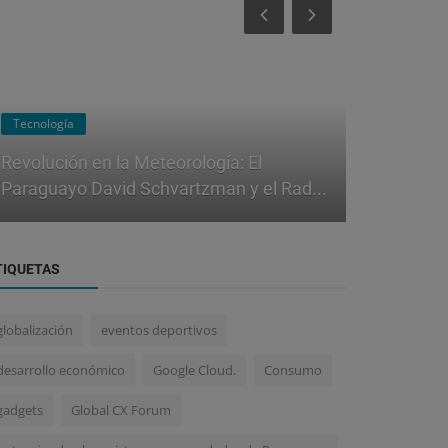
Pulso Macroeconómico
Marketing
Chaco Lidera la Formalización de
Mipymes en Paraguay, Impulsando el
Rubén Ovel
Em...
Publicidad:
TIQUETAS
globalización
eventos deportivos
desarrollo económico
Google Cloud.
Consumo
gadgets
Global CX Forum