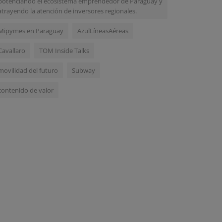
potenciando el ecosistema emprendedor de Paraguay y
atrayendo la atención de inversores regionales.
Mipymes en Paraguay
AzulLíneasAéreas
Cavallaro
TOM Inside Talks
movilidad del futuro
Subway
contenido de valor