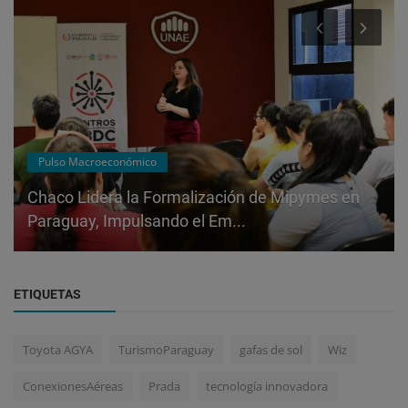
Pulso Macroeconómico
Chaco Lidera la Formalización de Mipymes en
Paraguay, Impulsando el Em...
ETIQUETAS
Toyota AGYA
TurismoParaguay
gafas de sol
Wiz
ConexionesAéreas
Prada
tecnología innovadora