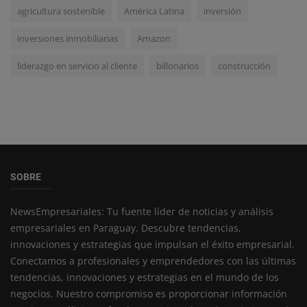
agricultura sostenible
América Latina
inversión
inversiones inmobiliarias
Amazon
liderazgo en servicio al cliente
billonarios
construcción
SOBRE
NewsEmpresariales: Tu fuente líder de noticias y análisis
empresariales en Paraguay. Descubre tendencias,
innovaciones y estrategias que impulsan el éxito empresarial.
Conectamos a profesionales y emprendedores con las últimas
tendencias, innovaciones y estrategias en el mundo de los
negocios. Nuestro compromiso es proporcionar información