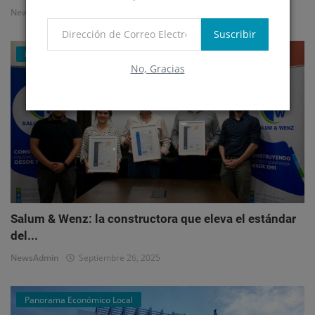
NewsAdmin
Octubre 1, 2025
Suscribir
Mercado Inmobiliario Empresarial
No, Gracias
Salum & Wenz: la constructora que eleva el estándar
del...
NewsAdmin
Septiembre 26, 2025
Panorama Económico Local