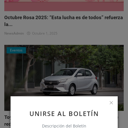
Octubre Rosa 2025: “Esta lucha es de todos” refuerza
la...
NewsAdmin
Octubre 1, 2025
Eventos
UNIRSE AL BOLETÍN
Toyota AGYA: el nuevo hatchback de Toyotoshi que
redefi...
Descripción del Boletín