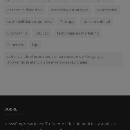
desarrollo deportivo
marketing estratégico
exportación
sostenibilidad corporativa
Parcapy
turismo cultural
última milla
BID Lab
tecnología en marketing
Superseis
lujo
potenciando el ecosistema emprendedor de Paraguay y
atrayendo la atención de inversores regionales.
SOBRE
NewsEmpresariales: Tu fuente líder de noticias y análisis