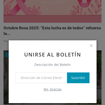
Octubre Rosa 2025: “Esta lucha es de todos” refuerza
la...
NewsAdmin
Octubre 1, 2025
UNIRSE AL BOLETÍN
Eventos
Descripción del Boletín
Suscribir
No, Gracias