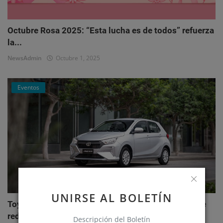
Octubre Rosa 2025: “Esta lucha es de todos” refuerza
la...
NewsAdmin
Octubre 1, 2025
Eventos
UNIRSE AL BOLETÍN
Toyota AGYA: el nuevo hatchback de Toyotoshi que
redefi...
Descripción del Boletín