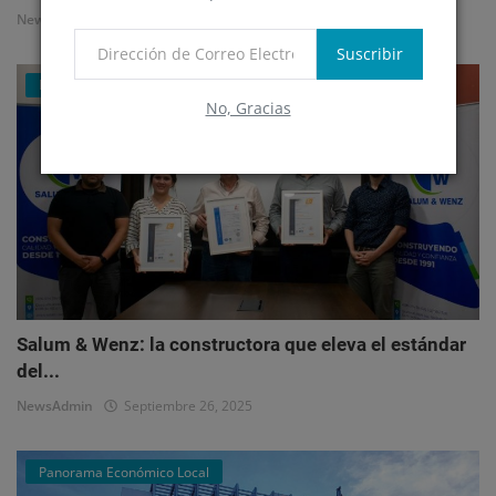
NewsAdmin
Octubre 1, 2025
Suscribir
Mercado Inmobiliario Empresarial
No, Gracias
Salum & Wenz: la constructora que eleva el estándar
del...
NewsAdmin
Septiembre 26, 2025
Panorama Económico Local