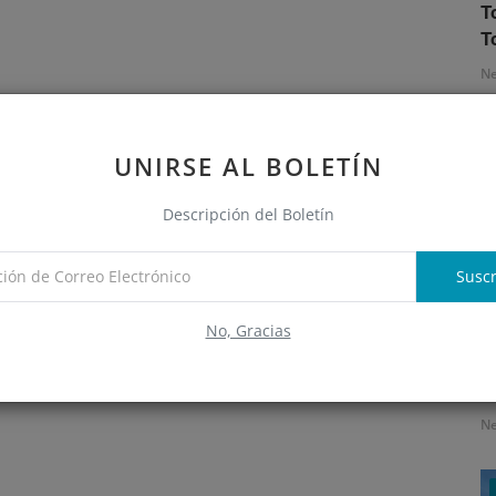
T
T
N
UNIRSE AL BOLETÍN
Descripción del Boletín
Suscr
No, Gracias
S
e
N