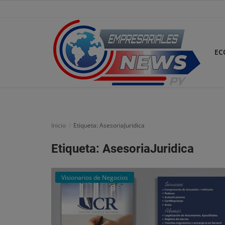
EC
Inicio
Economía
Inicio
Etiqueta: AsesoriaJuridica
Negocios
Etiqueta: AsesoriaJuridica
Tecnología
Visionarios de Negocios
Marketing
Política