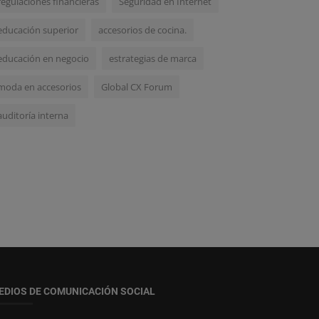
regulaciones financieras
Seguridad en Internet
educación superior
accesorios de cocina.
educación en negocio
estrategias de marca
moda en accesorios
Global CX Forum
auditoría interna
EDIOS DE COMUNICACIÓN SOCIAL