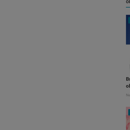
O
B
o
N