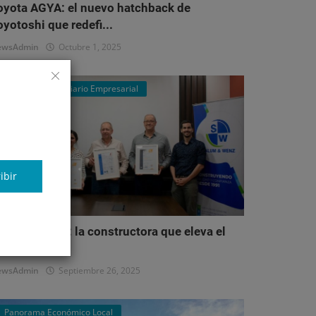
oyota AGYA: el nuevo hatchback de
oyotoshi que redefi...
ewsAdmin
Octubre 1, 2025
Mercado Inmobiliario Empresarial
ibir
alum & Wenz: la constructora que eleva el
stándar del...
ewsAdmin
Septiembre 26, 2025
Panorama Económico Local