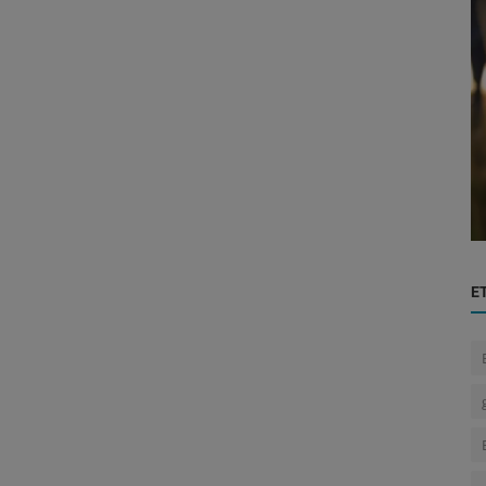
Visionarios de Negocios
do Sul:
La tercerización de servicios en
Paraguay: clave para la eficiencia, r...
E