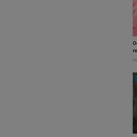
O
re
N