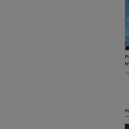
P
tr
N
P