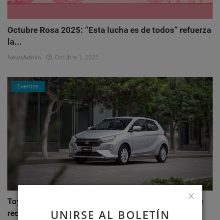
Octubre Rosa 2025: “Esta lucha es de todos” refuerza
la...
NewsAdmin
Octubre 1, 2025
Eventos
Toyota AGYA: el nuevo hatchback de Toyotoshi que
UNIRSE AL BOLETÍN
redefi...