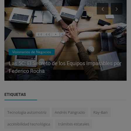
Visionarios de Negocios
Las 5C: El Secreto de los Equipos Imparables por
Federico Rocha
ETIQUETAS
Tecnología automotriz
Andrés Pangrazio
Ray-Ban
accesibilidad tecnológica
trámites estatales