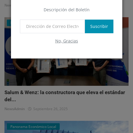
NewsAdmin
Octubre 1, 2025
Descripción del Boletín
Mercado Inmobiliario Empresarial
Suscribir
No, Gracias
Salum & Wenz: la constructora que eleva el estándar
del...
NewsAdmin
Septiembre 26, 2025
Panorama Económico Local