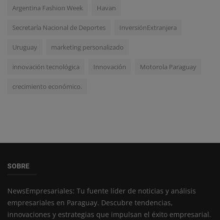
Argentina Fashion Week
Havan
Secretaría Nacional de Deportes
InversiónExtranjera
Uruguay
marketing personalizado
innovación tecnológica
Innovación
Motorola Paraguay
crecimiento económico.
SOBRE
NewsEmpresariales: Tu fuente líder de noticias y análisis
empresariales en Paraguay. Descubre tendencias,
innovaciones y estrategias que impulsan el éxito empresarial.