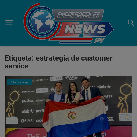
Etiqueta: estrategia de customer
Inicio
service
Economía
Marketing
Negocios
Tecnología
Marketing
Política