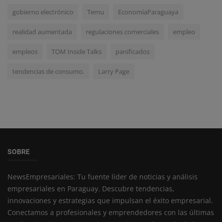
gobierno electrónico
Temu
EconomíaParaguaya
realidad aumentada
regulaciones comerciales
empleo
empleos
TOM Inside Talks
panificados
tendencias de consumo.
Larry Page
SOBRE
NewsEmpresariales: Tu fuente líder de noticias y análisis
empresariales en Paraguay. Descubre tendencias,
innovaciones y estrategias que impulsan el éxito empresarial.
Conectamos a profesionales y emprendedores con las últimas