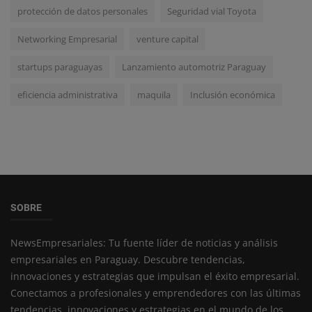
protección de datos personales
Seguridad vial Toyota
Networking Empresarial
venture capital
startups paraguayas
Lanzamiento automotriz Paraguay
eficiencia administrativa
maquila
Inclusión económica
SOBRE
NewsEmpresariales: Tu fuente líder de noticias y análisis
empresariales en Paraguay. Descubre tendencias,
innovaciones y estrategias que impulsan el éxito empresarial.
Conectamos a profesionales y emprendedores con las últimas
tendencias, innovaciones y estrategias en el mundo de los