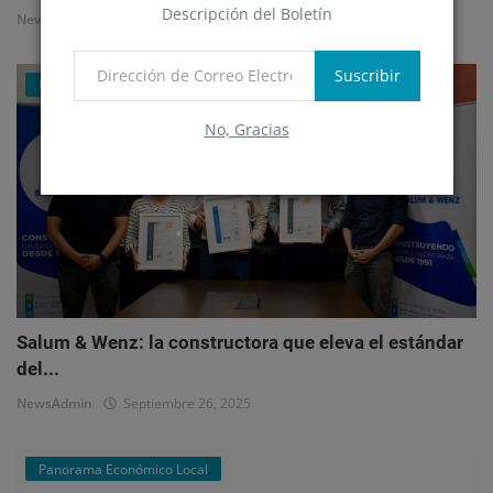
Descripción del Boletín
NewsAdmin
Octubre 1, 2025
Suscribir
Mercado Inmobiliario Empresarial
No, Gracias
Salum & Wenz: la constructora que eleva el estándar
del...
NewsAdmin
Septiembre 26, 2025
Panorama Económico Local