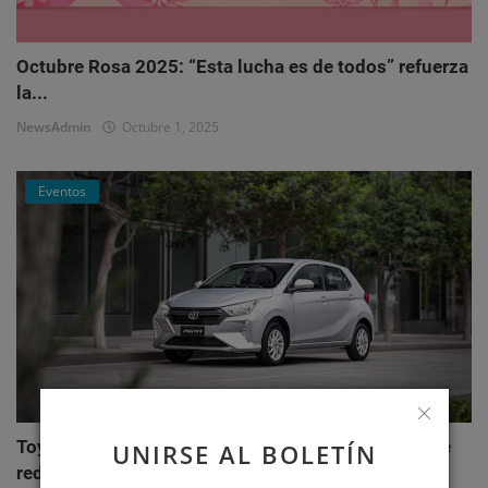
Octubre Rosa 2025: “Esta lucha es de todos” refuerza
la...
NewsAdmin
Octubre 1, 2025
Eventos
Toyota AGYA: el nuevo hatchback de Toyotoshi que
UNIRSE AL BOLETÍN
redefi...