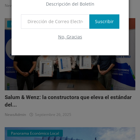
Descripción del Boletín
NewsAdmin
Octubre 1, 2025
Suscribir
Mercado Inmobiliario Empresarial
No, Gracias
Salum & Wenz: la constructora que eleva el estándar
del...
NewsAdmin
Septiembre 26, 2025
Panorama Económico Local