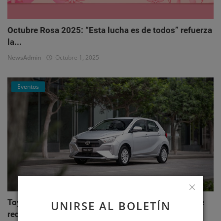
Octubre Rosa 2025: “Esta lucha es de todos” refuerza
la...
NewsAdmin
Octubre 1, 2025
Eventos
Toyota AGYA: el nuevo hatchback de Toyotoshi que
UNIRSE AL BOLETÍN
redefi...