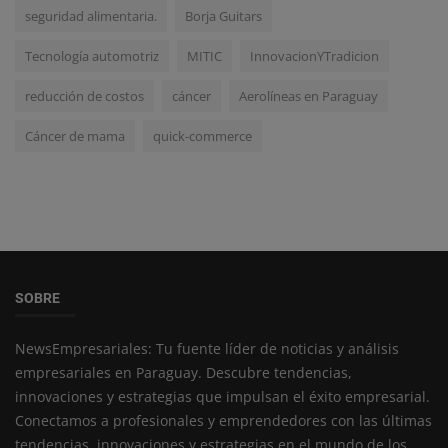
seguridad alimentaria.
Borja Guitars
Tecnología automotriz
MITIC
InnovacionYTradicion
reducción de costos
cáncer
Aerolíneas en Paraguay
Cáncer de mama
quick-commerce
SOBRE
NewsEmpresariales: Tu fuente líder de noticias y análisis
empresariales en Paraguay. Descubre tendencias,
innovaciones y estrategias que impulsan el éxito empresarial.
Conectamos a profesionales y emprendedores con las últimas
tendencias, innovaciones y estrategias en el mundo de los