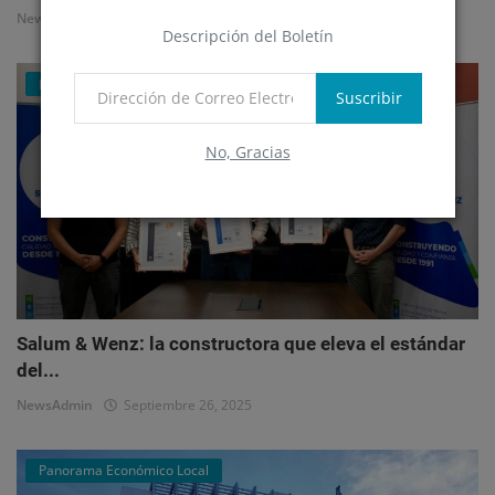
NewsAdmin
Octubre 1, 2025
Descripción del Boletín
Mercado Inmobiliario Empresarial
Suscribir
No, Gracias
Salum & Wenz: la constructora que eleva el estándar
del...
NewsAdmin
Septiembre 26, 2025
Panorama Económico Local