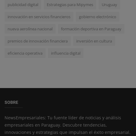
publicidad digital
Estrategias para Mipymes
Uruguay
innovación en servicios financieros
gobierno electrónico
nueva aerolínea nacional
formación deportiva en Paraguay
premios de innovación financiera
inversión en cultura
eficiencia operativa
influencia digital
SOBRE
NewsEmpresariales: Tu fuente líder de noticias y análisis
empresariales en Paraguay. Descubre tendencias,
innovaciones y estrategias que impulsan el éxito empresarial.