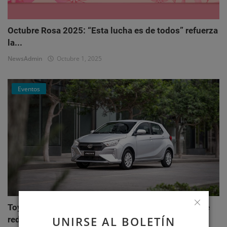
Octubre Rosa 2025: “Esta lucha es de todos” refuerza
la...
NewsAdmin
Octubre 1, 2025
Eventos
Toyota AGYA: el nuevo hatchback de Toyotoshi que
UNIRSE AL BOLETÍN
redefi...