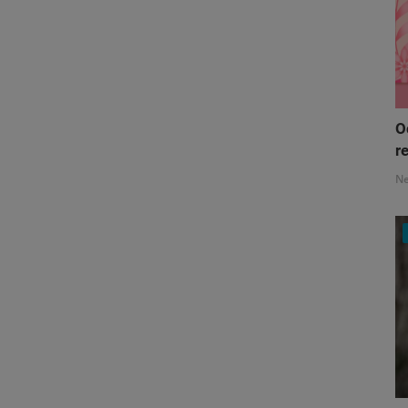
O
re
N