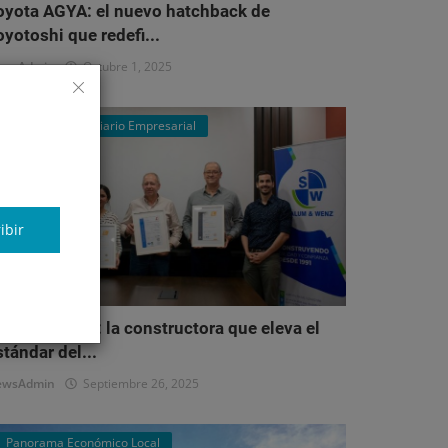
oyota AGYA: el nuevo hatchback de
oyotoshi que redefi...
ewsAdmin
Octubre 1, 2025
Mercado Inmobiliario Empresarial
ibir
alum & Wenz: la constructora que eleva el
stándar del...
ewsAdmin
Septiembre 26, 2025
Panorama Económico Local