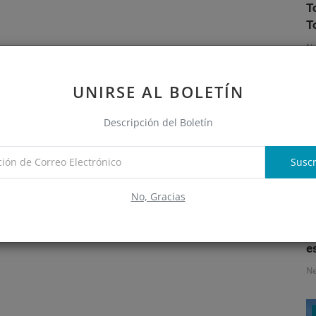
T
T
N
UNIRSE AL BOLETÍN
Descripción del Boletín
Suscr
No, Gracias
S
e
N