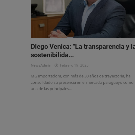
Eventos
Diego Venica: "La transparencia y l
sostenibilida...
NewsAdmin
Febrero 19, 2025
MG Importadora, con más de 30 años de trayectoria, ha
consolidado su presencia en el mercado paraguayo como
una de las principales...