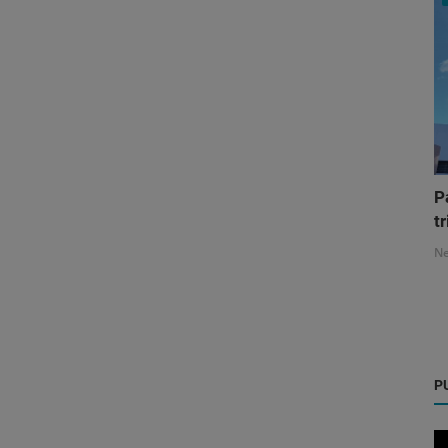
P
tr
N
P