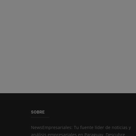
SOBRE
NewsEmpresariales: Tu fuente líder de noticias y
análisis empresariales en Paraguay. Descubre