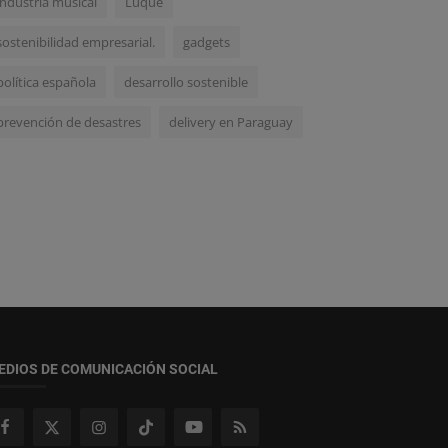
industria musical
Luque
sostenibilidad empresarial.
gadgets
política española
desarrollo sostenible
prevención de desastres
delivery en Paraguay
EDIOS DE COMUNICACIÓN SOCIAL