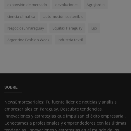
expansión de mercado
devoluciones
AgroJardin
ciencia climática
automoción sostenible
NegociosEnParaguay
Equifax Paraguay
lujo
Argentina Fashion Week
industria textil
SOBRE
NewsEmpresariales: Tu fuente líder de noticias y análisis
empresariales en Paraguay. Descubre tendencias,
innovaciones y estrategias que impulsan el éxito empresarial.
Conectamos a profesionales y emprendedores con las últimas
tendencias, innovaciones y estrategias en el mundo de los