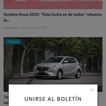
Octubre Rosa 2025: “Esta lucha es de todos” refuerza
la...
NewsAdmin
Octubre 1, 2025
Eventos
Toyota AGYA: el nuevo hatchback de Toyotoshi que
UNIRSE AL BOLETÍN
redefi...