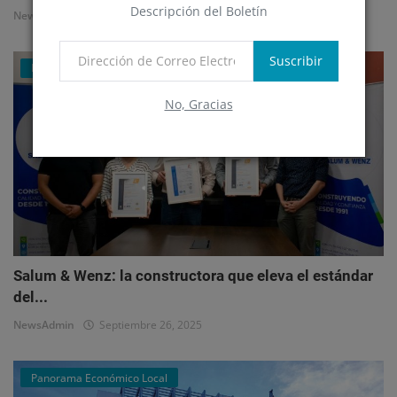
Descripción del Boletín
NewsAdmin
Octubre 1, 2025
Suscribir
Mercado Inmobiliario Empresarial
No, Gracias
Salum & Wenz: la constructora que eleva el estándar
del...
NewsAdmin
Septiembre 26, 2025
Panorama Económico Local