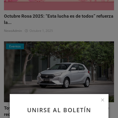
Octubre Rosa 2025: “Esta lucha es de todos” refuerza
la...
NewsAdmin
Octubre 1, 2025
Eventos
Toyota AGYA: el nuevo hatchback de Toyotoshi que
UNIRSE AL BOLETÍN
redefi...