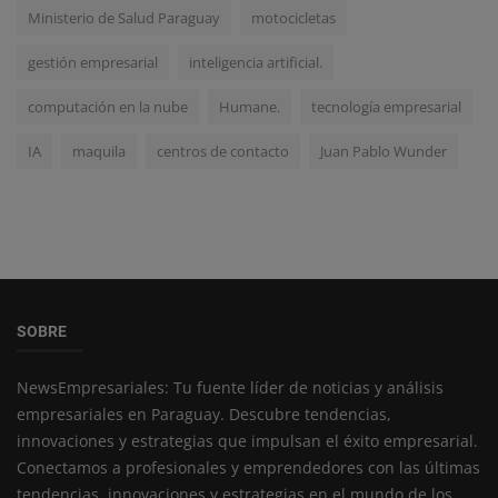
Ministerio de Salud Paraguay
motocicletas
gestión empresarial
inteligencia artificial.
computación en la nube
Humane.
tecnología empresarial
IA
maquila
centros de contacto
Juan Pablo Wunder
SOBRE
NewsEmpresariales: Tu fuente líder de noticias y análisis
empresariales en Paraguay. Descubre tendencias,
innovaciones y estrategias que impulsan el éxito empresarial.
Conectamos a profesionales y emprendedores con las últimas
tendencias, innovaciones y estrategias en el mundo de los