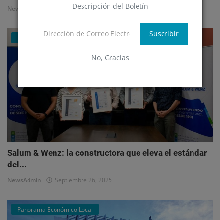
Descripción del Boletín
NewsAdmin
Octubre 1, 2025
Suscribir
Mercado Inmobiliario Empresarial
No, Gracias
Salum & Wenz: la constructora que eleva el estándar
del...
NewsAdmin
Septiembre 26, 2025
Panorama Económico Local