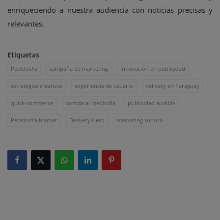
enriqueciendo a nuestra audiencia con noticias precisas y
relevantes.
Etiquetas
PedidosYa
campaña de marketing
innovación en publicidad
estrategias creativas
experiencia de usuario
delivery en Paraguay
quick-commerce
comida al mediodía
publicidad audible
PedidosYa Market
Delivery Hero
marketing sonoro