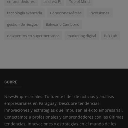
emprendedores.
billetera PJ
Top of Mind
tecnología avanzada
ConexionesAéreas
Inversiones.
gestión de riesgos
Balneário Camboriú
descuentos en supermercados
marketing digital
BID Lab
SOBRE
NewsEmpresariales: Tu fuente líder de noticias y análisis
empresariales en Paraguay. Descubre tendencias,
innovaciones y estrategias que impulsan el éxito empresarial.
Conectamos a profesionales y emprendedores con las últimas
tendencias, innovaciones y estrategias en el mundo de los