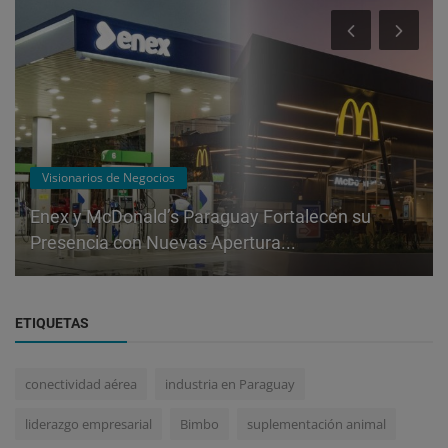
Visionarios de Negocios
Enex y McDonald’s Paraguay Fortalecen su
Presencia con Nuevas Apertura...
ETIQUETAS
conectividad aérea
industria en Paraguay
liderazgo empresarial
Bimbo
suplementación animal