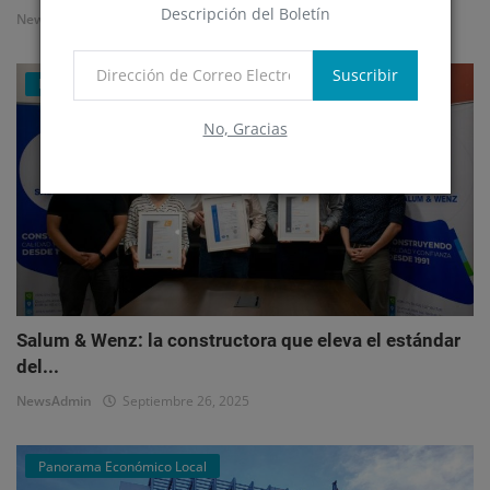
Descripción del Boletín
NewsAdmin
Octubre 1, 2025
Suscribir
Mercado Inmobiliario Empresarial
No, Gracias
Salum & Wenz: la constructora que eleva el estándar
del...
NewsAdmin
Septiembre 26, 2025
Panorama Económico Local