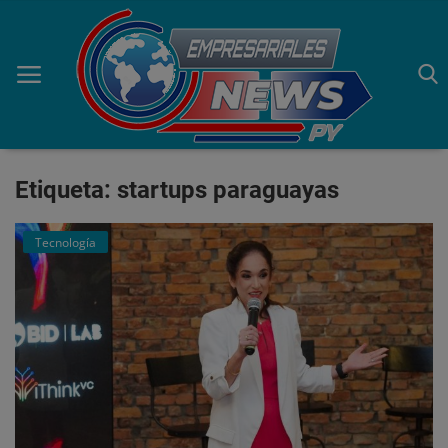
Etiqueta: startups paraguayas
Inicio
Economía
Tecnología
Negocios
Tecnología
Marketing
Política