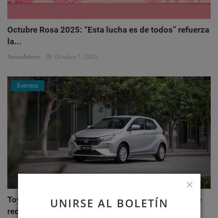
Octubre Rosa 2025: “Esta lucha es de todos” refuerza
la...
NewsAdmin
Octubre 1, 2025
Eventos
Toyota AGYA: el nuevo hatchback de Toyotoshi que
UNIRSE AL BOLETÍN
redefi...