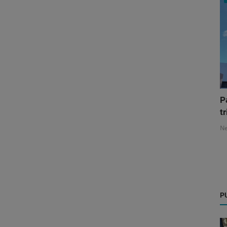
P
tr
N
P