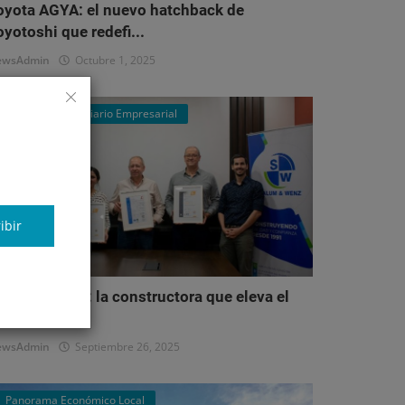
oyota AGYA: el nuevo hatchback de
oyotoshi que redefi...
ewsAdmin
Octubre 1, 2025
Mercado Inmobiliario Empresarial
ibir
alum & Wenz: la constructora que eleva el
stándar del...
ewsAdmin
Septiembre 26, 2025
Panorama Económico Local