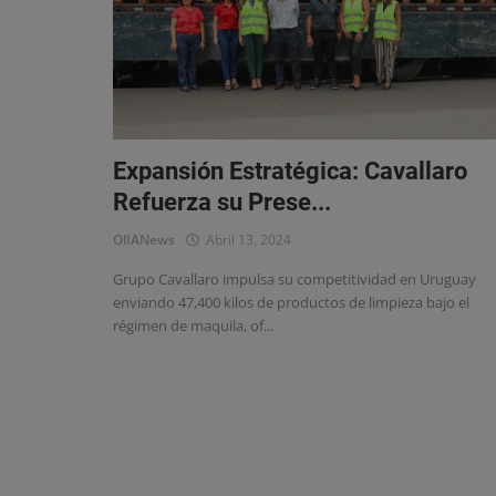
Eventos
Expansión Estratégica: Cavallaro
Refuerza su Prese...
OlIANews
Abril 13, 2024
Grupo Cavallaro impulsa su competitividad en Uruguay
enviando 47,400 kilos de productos de limpieza bajo el
régimen de maquila, of...