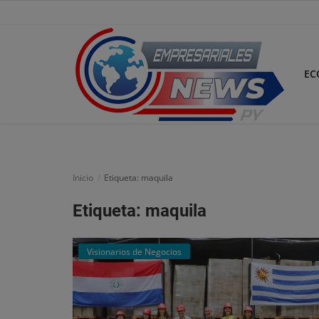
EC
Inicio
Economía
Inicio
Etiqueta: maquila
Negocios
Etiqueta: maquila
Tecnología
Visionarios de Negocios
Marketing
Política