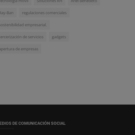
tecnología móvil
Soluciones RH
Ariel Benedetti
Ray-Ban
regulaciones comerciales
sostenibilidad empresarial.
tercerización de servicios
gadgets
apertura de empresas
EDIOS DE COMUNICACIÓN SOCIAL