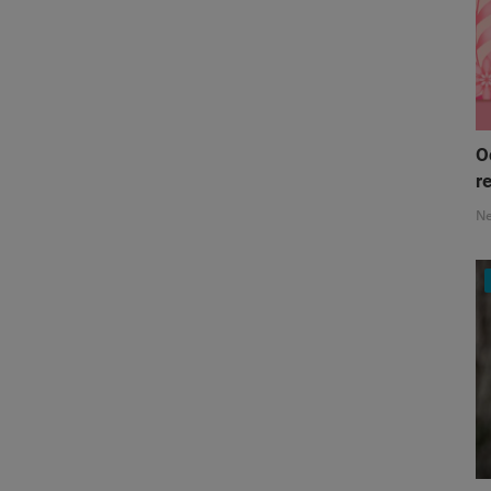
O
re
N