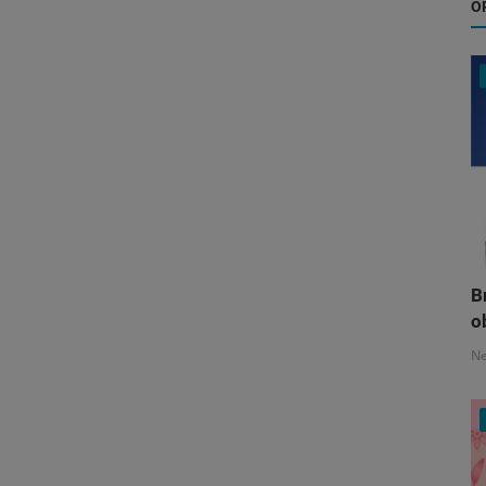
O
B
o
N