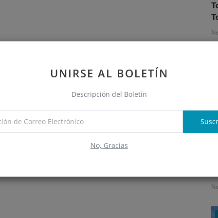
T
T
N
UNIRSE AL BOLETÍN
Descripción del Boletín
Suscr
No, Gracias
S
e
N