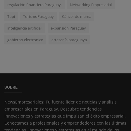
regulación financiera Paraguay.
Networking Empresarial
Tupi
TurismoParaguay
Cáncer de mama
inteligencia artificial.
expansión Paraguay
gobierno electrónico
artesanía paraguaya
SOBRE
NewsEmpresariales: Tu fuente líder de noticias y análisis
empresariales en Paraguay. Descubre tendencias,
innovaciones y estrategias que impulsan el éxito empresarial.
Conectamos a profesionales y emprendedores con las últimas
tendencias, innovaciones y estrategias en el mundo de los