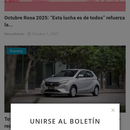
Octubre Rosa 2025: “Esta lucha es de todos” refuerza
la...
NewsAdmin
Octubre 1, 2025
Eventos
Toyota AGYA: el nuevo hatchback de Toyotoshi que
UNIRSE AL BOLETÍN
redefi...