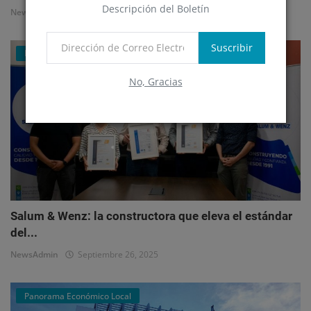
Descripción del Boletín
NewsAdmin
Octubre 1, 2025
Suscribir
Mercado Inmobiliario Empresarial
No, Gracias
Salum & Wenz: la constructora que eleva el estándar
del...
NewsAdmin
Septiembre 26, 2025
Panorama Económico Local