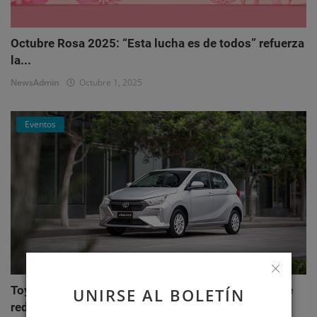
Octubre Rosa 2025: “Esta lucha es de todos” refuerza
la...
NewsAdmin
Octubre 1, 2025
Eventos
Toyota AGYA: el nuevo hatchback de Toyotoshi que
UNIRSE AL BOLETÍN
redefi...