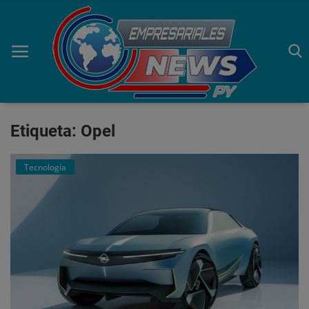
Etiqueta: Opel
Inicio
Economía
Tecnología
Negocios
Tecnología
Marketing
Política