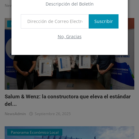
Descripción del Boletín
NewsAdmin
Octubre 1, 2025
Suscribir
Mercado Inmobiliario Empresarial
No, Gracias
Salum & Wenz: la constructora que eleva el estándar
del...
NewsAdmin
Septiembre 26, 2025
Panorama Económico Local