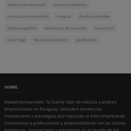
apertura de empresas
servicios crediticios
construcción sostenible
maquila
diseño sostenible
política española
tendencias de consumo
aniversario
Larry Page
Recursos Humanos
panificados
SOBRE
NewsEmpresariales: Tu fuente líder de noticias y análisis
empresariales en Paraguay. Descubre tendencias,
innovaciones y estrategias que impulsan el éxito empresarial.
Conectamos a profesionales y emprendedores con las últimas
tendencias, innovaciones y estrategias en el mundo de los