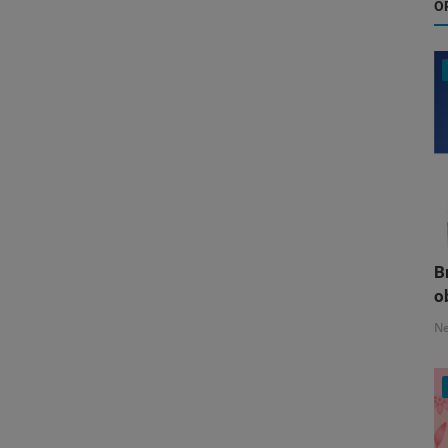
O
B
o
N