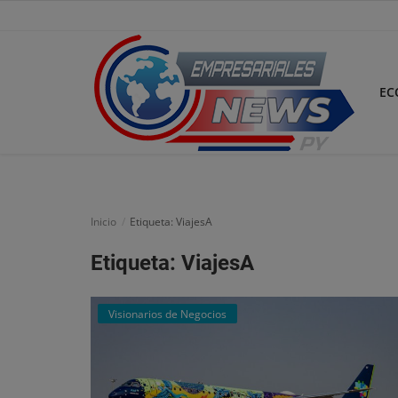
EC
Inicio
Economía
Inicio
Etiqueta: ViajesA
Negocios
Etiqueta: ViajesA
Tecnología
Visionarios de Negocios
Marketing
Política