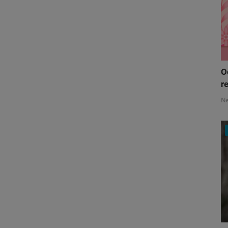
O
re
N