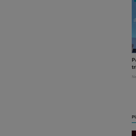
P
tr
N
P