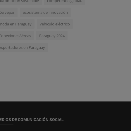
automoción sostenible
competencia global.
Cervepar
ecosistema de innovación
moda en Paraguay
vehículo eléctrico
ConexionesAéreas
Paraguay 2024
exportadores en Paraguay
EDIOS DE COMUNICACIÓN SOCIAL