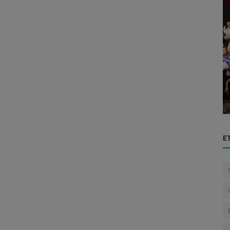
Marketing
Top of Mind 2024: Celebrando la
os de
Excelencia en Marketing y
...
Reconocimien...
E