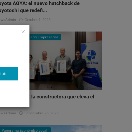
oyota AGYA: el nuevo hatchback de
oyotoshi que redefi...
ewsAdmin
Octubre 1, 2025
Mercado Inmobiliario Empresarial
ibir
alum & Wenz: la constructora que eleva el
stándar del...
ewsAdmin
Septiembre 26, 2025
Panorama Económico Local