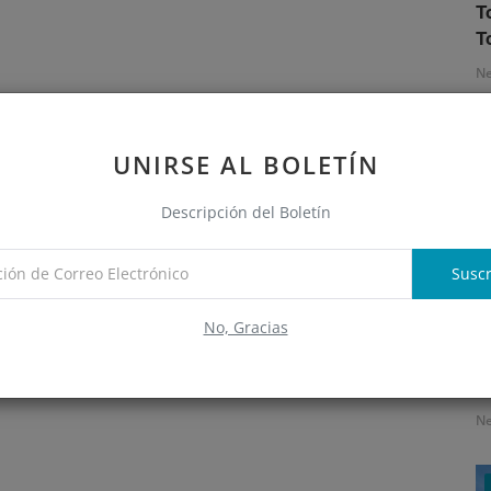
T
T
N
UNIRSE AL BOLETÍN
Descripción del Boletín
Suscr
No, Gracias
S
e
N