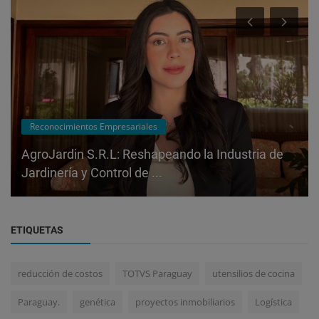
Reconocimientos Empresariales
AgroJardin S.R.L: Reshapeando la Industria de
Jardinería y Control de ...
ETIQUETAS
reducción de costos
TOTVS Paraguay
utensilios de cocina
Paraguay.
genética
proyectos inmobiliarios
Logística