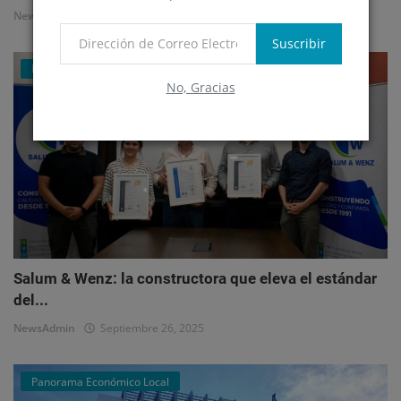
NewsAdmin
Octubre 1, 2025
Suscribir
Mercado Inmobiliario Empresarial
No, Gracias
Salum & Wenz: la constructora que eleva el estándar
del...
NewsAdmin
Septiembre 26, 2025
Panorama Económico Local