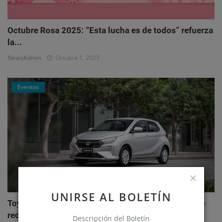
Octubre Rosa 2025: “Esta lucha es de todos” refuerza
la...
NewsAdmin
Octubre 1, 2025
Eventos
UNIRSE AL BOLETÍN
Toyota AGYA: el nuevo hatchback de Toyotoshi que
redefi...
Descripción del Boletín