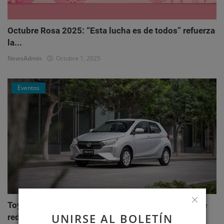
Octubre Rosa 2025: “Esta lucha es de todos” refuerza
la...
NewsAdmin
Octubre 1, 2025
Eventos
Toyota AGYA: el nuevo hatchback de Toyotoshi que
UNIRSE AL BOLETÍN
redefi...