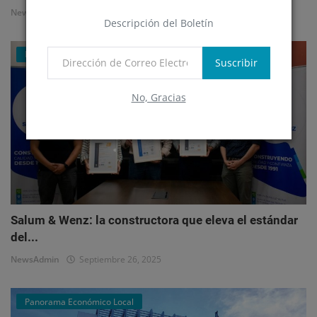
NewsAdmin
Octubre 1, 2025
Descripción del Boletín
Mercado Inmobiliario Empresarial
Suscribir
No, Gracias
Salum & Wenz: la constructora que eleva el estándar
del...
NewsAdmin
Septiembre 26, 2025
Panorama Económico Local