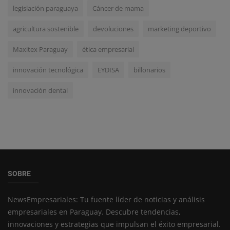
legislación paraguaya
Cáncer de mama
agricultura sostenible
devoluciones
marketing deportivo
Maxitex Paraguay
ética empresarial
innovación tecnológica
EYDISA
billonarios
innovación dental
SOBRE
NewsEmpresariales: Tu fuente líder de noticias y análisis
empresariales en Paraguay. Descubre tendencias,
innovaciones y estrategias que impulsan el éxito empresarial.