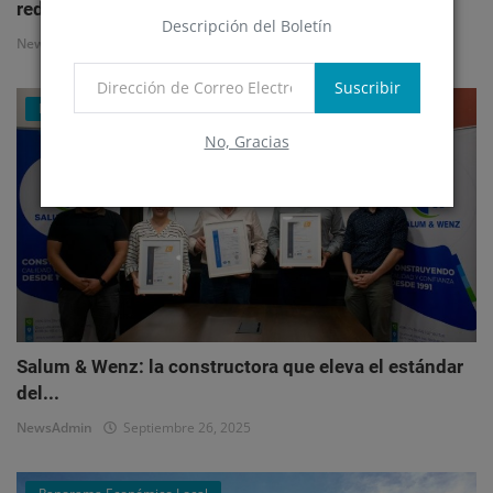
redefi...
Descripción del Boletín
NewsAdmin
Octubre 1, 2025
Suscribir
Mercado Inmobiliario Empresarial
No, Gracias
Salum & Wenz: la constructora que eleva el estándar
del...
NewsAdmin
Septiembre 26, 2025