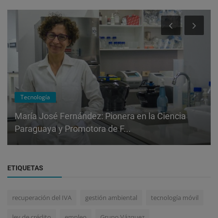
Tecnología
María José Fernández: Pionera en la Ciencia
Paraguaya y Promotora de F...
ETIQUETAS
recuperación del IVA
gestión ambiental
tecnología móvil
ley de crédito
empleo
Grupo Vázquez