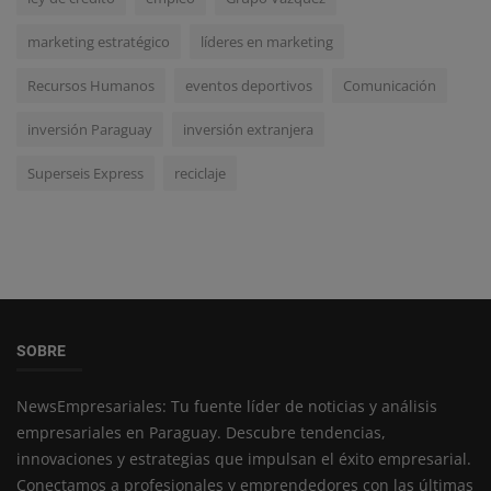
marketing estratégico
líderes en marketing
Recursos Humanos
eventos deportivos
Comunicación
inversión Paraguay
inversión extranjera
Superseis Express
reciclaje
SOBRE
NewsEmpresariales: Tu fuente líder de noticias y análisis
empresariales en Paraguay. Descubre tendencias,
innovaciones y estrategias que impulsan el éxito empresarial.
Conectamos a profesionales y emprendedores con las últimas