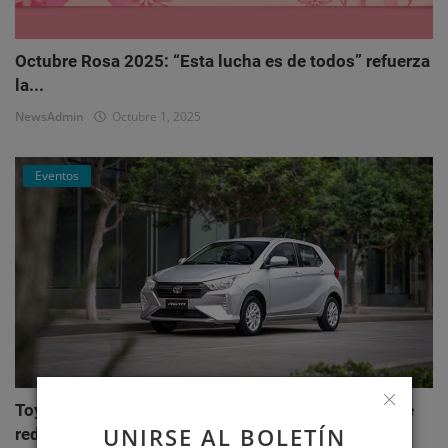
Octubre Rosa 2025: “Esta lucha es de todos” refuerza
la...
NewsAdmin
Octubre 1, 2025
Eventos
Toyota AGYA: el nuevo hatchback de Toyotoshi que
UNIRSE AL BOLETÍN
redefi...