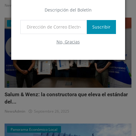
NewsAdmin
Octubre 1, 2025
Descripción del Boletín
Mercado Inmobiliario Empresarial
Suscribir
No, Gracias
Salum & Wenz: la constructora que eleva el estándar
del...
NewsAdmin
Septiembre 26, 2025
Panorama Económico Local