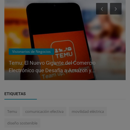
Visionarios de Negocios
Temu: El Nuevo Gigante del Comercio
Electrónico que Desafía a Amazon y...
ETIQUETAS
Temu
comunicación efectiva
movilidad eléctrica
diseño sostenible