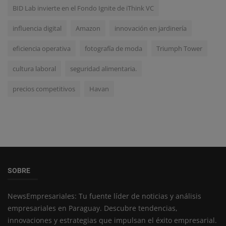
BID Lab invierte en el Fondo Ignite de iThink VC
influencia digital
Amazon
innovación en jardinería
eficiencia operativa
fotografía de moda
Triumph Tower
cultura laboral
seguridad alimentaria.
precios competitivos
Havan
SOBRE
NewsEmpresariales: Tu fuente líder de noticias y análisis
empresariales en Paraguay. Descubre tendencias,
innovaciones y estrategias que impulsan el éxito empresarial.