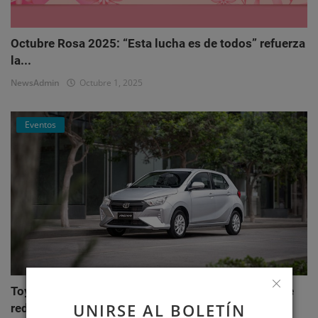
Octubre Rosa 2025: “Esta lucha es de todos” refuerza
la...
NewsAdmin
Octubre 1, 2025
Eventos
Toyota AGYA: el nuevo hatchback de Toyotoshi que
UNIRSE AL BOLETÍN
redefi...