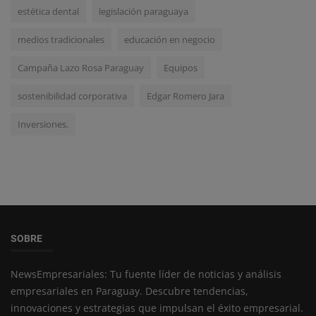
estética dental
legislación paraguaya
medios tradicionales
educación en negocio
Campaña Lazo Rosa Paraguay
Equipos
sostenibilidad corporativa
Edgar Romero Jara
Inversiones.
SOBRE
NewsEmpresariales: Tu fuente líder de noticias y análisis
empresariales en Paraguay. Descubre tendencias,
innovaciones y estrategias que impulsan el éxito empresarial.