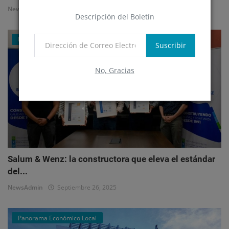
NewsAdmin
Octubre 1, 2025
Descripción del Boletín
Mercado Inmobiliario Empresarial
Suscribir
No, Gracias
Salum & Wenz: la constructora que eleva el estándar
del...
NewsAdmin
Septiembre 26, 2025
Panorama Económico Local