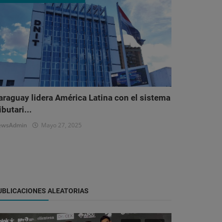
araguay lidera América Latina con el sistema
ibutari...
ewsAdmin
Mayo 27, 2025
UBLICACIONES ALEATORIAS