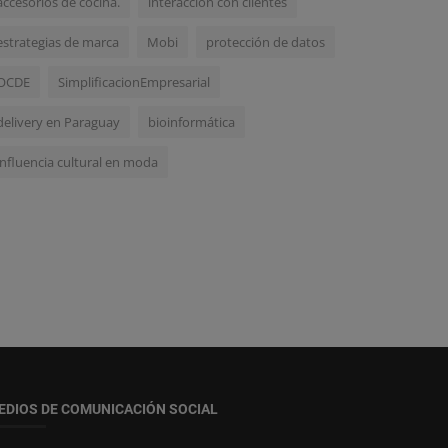
accesorios de cocina.
interacción con clientes
estrategias de marca
Mobi
protección de datos
OCDE
SimplificacionEmpresarial
delivery en Paraguay
bioinformática
influencia cultural en moda
EDIOS DE COMUNICACIÓN SOCIAL