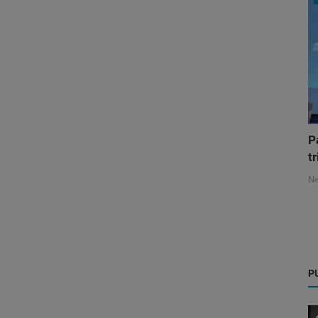
P
tr
N
P