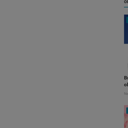
O
B
o
N