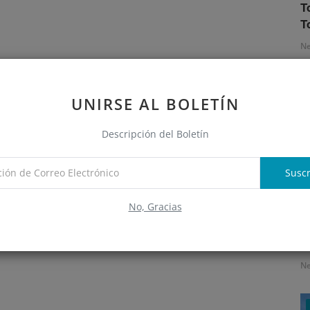
T
T
N
UNIRSE AL BOLETÍN
Descripción del Boletín
Suscr
No, Gracias
S
e
N