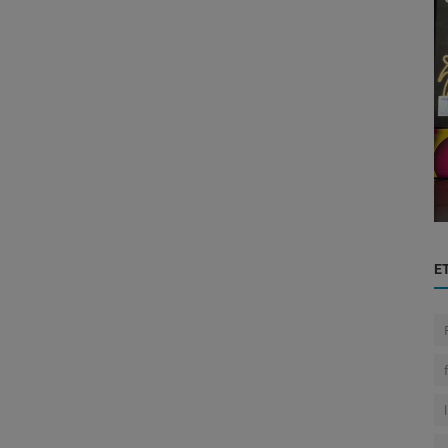
Marketing
a de
Paraguay Brilla en el Premio LATAM 2024
...
con Reconocimientos en Custome...
E