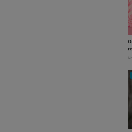
O
re
N