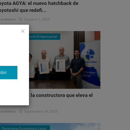
oyota AGYA: el nuevo hatchback de
oyotoshi que redefi...
ewsAdmin
Octubre 1, 2025
Mercado Inmobiliario Empresarial
ibir
alum & Wenz: la constructora que eleva el
stándar del...
ewsAdmin
Septiembre 26, 2025
Panorama Económico Local