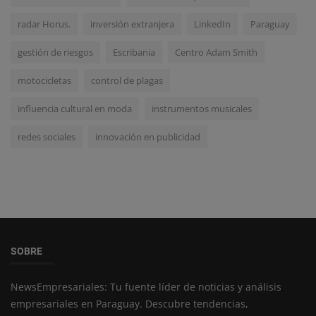
radar Horus.
inversión extranjera
LinkedIn
Paraguay
gestión de riesgos
Escribania
Centro Adam Smith
motocicletas
control de plagas
influencia cultural en moda
instrumentos musicales
redes sociales
innovación en publicidad
SOBRE
NewsEmpresariales: Tu fuente líder de noticias y análisis
empresariales en Paraguay. Descubre tendencias,