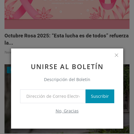
Octubre Rosa 2025: “Esta lucha es de todos” refuerza
la...
NewsAdmin
Octubre 1, 2025
UNIRSE AL BOLETÍN
Eventos
Descripción del Boletín
Suscribir
No, Gracias