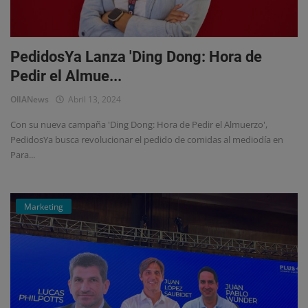
Eventos
PedidosYa Lanza 'Ding Dong: Hora de
Pedir el Almue...
OlIANews
Abril 13, 2024
Con su nueva campaña 'Ding Dong: Hora de Pedir el Almuerzo',
PedidosYa busca revolucionar el pedido de comidas al mediodía en
Para...
Marketing